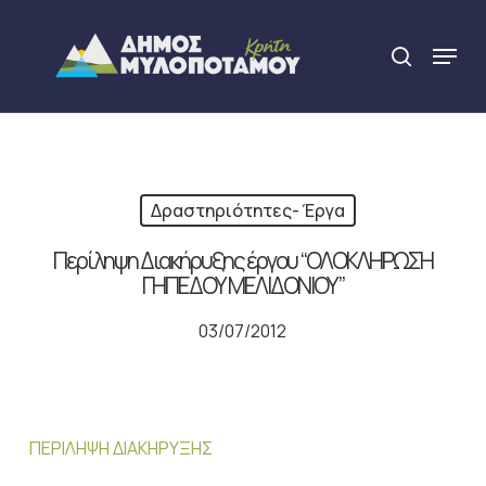
Skip
to
Menu
search
main
Close
content
Menu
Δραστηριότητες- Έργα
Περίληψη Διακήρυξης έργου “ΟΛΟΚΛΗΡΩΣΗ
ΓΗΠΕΔΟΥ ΜΕΛΙΔΟΝΙΟΥ”
03/07/2012
ΠΕΡΙΛΗΨΗ ΔΙΑΚΗΡΥΞΗΣ