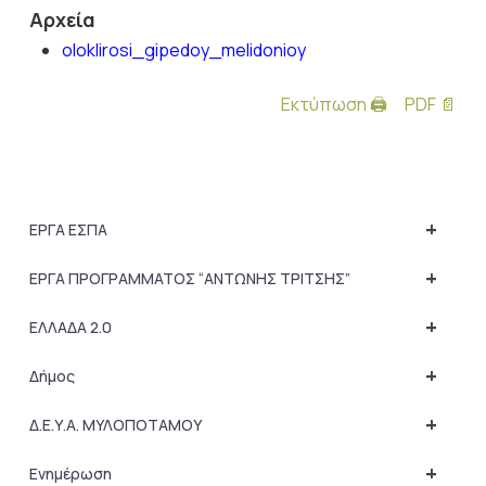
Αρχεία
oloklirosi_gipedoy_melidonioy
Εκτύπωση 🖨
PDF 📄
+
ΕΡΓΑ ΕΣΠΑ
+
ΕΡΓΑ ΠΡΟΓΡΑΜΜΑΤΟΣ “ΑΝΤΩΝΗΣ ΤΡΙΤΣΗΣ”
+
ΕΛΛΑΔΑ 2.0
+
Δήμος
+
Δ.Ε.Υ.Α. ΜΥΛΟΠΟΤΑΜΟΥ
+
Ενημέρωση