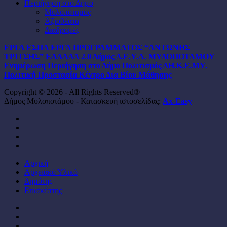
Περιήγηση στο Δήμο
Μυλοπόταμος
Αξιοθέατα
Διαδρομές
ΕΡΓΑ ΕΣΠΑ
ΕΡΓΑ ΠΡΟΓΡΑΜΜΑΤΟΣ “ΑΝΤΩΝΗΣ
ΤΡΙΤΣΗΣ”
ΕΛΛΑΔΑ 2.0
Δήμος
Δ.Ε.Υ.Α. ΜΥΛΟΠΟΤΑΜΟΥ
Ενημέρωση
Περιήγηση στο Δήμο
Πολιτισμός
ΔΗ.Κ.Ε.ΜΥ.
Πολιτική Προστασία
Κέντρο Δια Βίου Μάθησης
Copyright © 2026 - All Rights Reserved®
Δήμος Μυλοποτάμου - Κατασκευή ιστοσελίδας:
Ax-Easy
facebook
instagram
phone
email
Close
Αρχική
Menu
Αρχειακό Υλικό
Δημότης
Επισκέπτης
facebook
instagram
phone