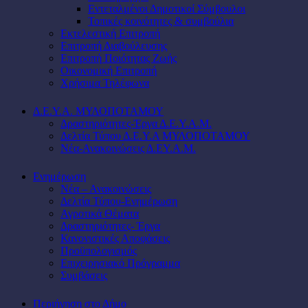
Εντεταλμένοι Δημοτικοί Σύμβουλοι
Τοπικές κοινότητες & συμβούλια
Εκτελεστική Επιτροπή
Επιτροπή Διαβούλευσης
Επιτροπή Ποιότητας Ζωής
Οικονομική Επιτροπή
Χρήσιμα Τηλέφωνα
Δ.Ε.Υ.Α. ΜΥΛΟΠΟΤΑΜΟΥ
Δραστηριότητες-Έργα Δ.Ε.Υ.Α.Μ.
Δελτία Τύπου Δ.Ε.Υ.Α ΜΥΛΟΠΟΤΑΜΟΥ
Νέα-Ανακοινώσεις Δ.ΕΥ.Α.Μ.
Ενημέρωση
Νέα – Ανακοινώσεις
Δελτία Τύπου-Ενημέρωση
Αγροτικά Θέματα
Δραστηριότητες- Έργα
Κανονιστικές Αποφάσεις
Προϋπολογισμός
Επιχειρησιακό Πρόγραμμα
Συμβάσεις
Περιήγηση στο Δήμο