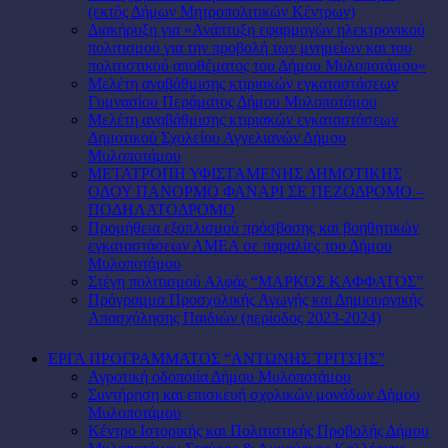
(εκτός Δήμων Μητροπολιτικών Κέντρων)
Διακήρυξη για «Ανάπτυξη εφαρμογών ηλεκτρονικού
πολιτισμού για την προβολή των μνημείων και του
πολιτιστικού αποθέματος του Δήμου Μυλοποτάμου»
Μελέτη αναβάθμισης κτιριακών εγκαταστάσεων
Γυμνασίου Περάματος Δήμου Μυλοποτάμου
Μελέτη αναβάθμισης κτιριακών εγκαταστάσεων
Δημοτικού Σχολείου Αγγελιανών Δήμου
Μυλοποτάμου
ΜΕΤΑΤΡΟΠΗ ΥΦΙΣΤΑΜΕΝΗΣ ΔΗΜΟΤΙΚΗΣ
ΟΔΟΥ ΠΑΝΟΡΜΟ ΦΑΝΑΡΙ ΣΕ ΠΕΖΟΔΡΟΜΟ –
ΠΟΔΗΛΑΤΟΔΡΟΜΟ
Προμήθεια εξοπλισμού πρόσβασης και βοηθητικών
εγκαταστάσεων ΑΜΕΑ σε παραλίες του Δήμου
Μυλοποτάμου
Στέγη πολιτισμού Αλφάς “ΜΑΡΚΟΣ ΚΑΦΦΑΤΟΣ”
Πρόγραμμα Προσχολικής Αγωγής και Δημιουργικής
Απασχόλησης Παιδιών (περίοδος 2023-2024)
ΕΡΓΑ ΠΡΟΓΡΑΜΜΑΤΟΣ “ΑΝΤΩΝΗΣ ΤΡΙΤΣΗΣ”
Αγροτική οδοποιία Δήμου Μυλοποτάμου
Συντήρηση και επισκευή σχολικών μονάδων Δήμου
Μυλοποτάμου
Κέντρο Ιστορικής και Πολιτιστικής Προβολής Δήμου