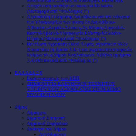
Μυλοποτάμου Σταύρος & Λυκούργος Καλλέργης
Αποχέτευση ακαθάρτων οικισμού Μελιδόνι
(Μεταφορά από “Φιλόδημος Ι”)
Αξιοποίηση Γεώτρησης Δαμοβόλου για την ενίσχυση
των Υδραγωγείων των οικισμών Δαμοβόλου-
Αβδανίτες-Κεφάλι-Αλιάκες-Αγ.Μάμας-Αργουλιό-
Καστρί-Αβδελά-Υδραγωγείο Εξάντης-Μελιδόνι-
Πέραμα (Μεταφορά από “Φιλόδημος Ι”)
Βελτίωση Αγροτικής Οδού Αλφάς, αγροτικών οδών
Χουμερίου (τμήματα 3,4,5) και αγροτοκτηνοτροφικών
δρόμων τέως Δήμου Κουλούκωνα, Λιβάδια (τμήματα
2,3) (Μεταφορά από “Φιλόδημος Ι”)
ΕΛΛΑΔΑ 2.0
Εκσυγχρονισμός των ΚΕΠ
ΔΗΜΙΟΥΡΓΙΑ ΕΛΕΥΘΕΡΟΥ ΤΕΧΝΗΤΟΥ
ΥΠΟΒΡΥΧΙΟΥ ΑΞΙΟΘΕΑΤΟΣ ΣΤΟΝ ΔΗΜΟ
ΜΥΛΟΠΟΤΑΜΟΥ
Δήμος
Δήμαρχος
Δημοτική Επιτροπή
Δημοτικό Συμβούλιο
Διοίκηση του Δήμου
Αντιδήμαρχοι