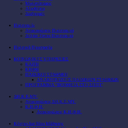
Μυλοπόταμος
Αξιοθέατα
Διαδρομές
Πολιτισμός
Ανακοινώσεις Πολιτισμού
Δελτία Τύπου Πολιτισμού
Πολιτική Προστασία
ΚΟΙΝΩΝΙΚΕΣ ΥΠΗΡΕΣΙΕΣ
ΚΑΠΗ
ΚΗΦΗ
ΠΑΙΔΙΚΟΙ ΣΤΑΘΜΟΙ
ΑΝΑΚΟΙΝΩΣΕΙΣ ΠΑΙΔΙΚΩΝ ΣΤΑΘΜΩΝ
ΠΡΟΓΡΑΜΜΑ “ΒΟΗΘΕΙΑ ΣΤΟ ΣΠΙΤΙ”
ΔΗ.Κ.Ε.ΜΥ.
Ανακοινώσεις ΔΗ.Κ.Ε.ΜΥ.
Κ.Η.Φ.Η.
Ανακοινώσεις Κ.Η.Φ.Η.
Κέντρο Δια Βίου Μάθησης