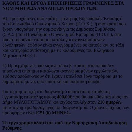
ΚΑΘΩΣ ΚΑΙ ΕΡΓΟΛ ΕΠΙΧΕΙΡΗΣΕΙΣ ΓΡΑΜΜΕΝΕΣ ΣΤΑ
ΝΟΜ ΜΗΤΡΩΑ ΑΝΑΛΟΓΩΝ ΠΡΟΣΟΝΤΩΝ.
Β) Προερχόμενες από κράτη – μέλη της Ευρωπαϊκής Ένωσης ή
του Ευρωπαϊκού Οικονομικού Χώρου (Ε.Ο.Χ.), ή από κράτη που
έχουν υπογράψει την συμφωνία για τις Δημόσιες Συμβάσεις
(Σ.Δ.Σ.) του Παγκόσμιου Οργανισμού Εμπορίου (Π.Ο.Ε.), στα
οποία τηρούνται επίσημοι κατάλογοι αναγνωρισμένων
εργοληπτών, εφόσον είναι εγγεγραμμένες σε αυτούς και σε τάξη
και κατηγορία αντίστοιχη με τις καλούμενες του Ελληνικού
Μητρώου ΜΕΕΠ.
Γ) Προερχόμενες από ως ανωτέρω β΄ κράτη, στα οποία δεν
τηρούνται επίσημοι κατάλογοι αναγνωρισμένων εργοληπτών,
εφόσον αποδεικνύουν ότι έχουν εκτελέσει έργα παρόμοια με το
δημοπρατούμενο, από ποιοτική και ποσοτική άποψη.
Για τη συμμετοχή στο διαγωνισμό απαιτείται η κατάθεση
εγγυητικής επιστολής ύψους
400,00€
που θα απευθύνεται προς τον
Δήμο ΜΥΛΟΠΟΤΑΜΟΥ και ισχύος τουλάχιστον
210 ημερών
,
μετά την ημέρα διεξαγωγής του διαγωνισμού. Ο χρόνος ισχύος των
προσφορών είναι
ΕΞΙ (6) ΜΗΝΕΣ.
Το έργο χρηματοδοτείται από την Νομαρχιακή Αυτοδιοίκηση
Ρεθύμνης.