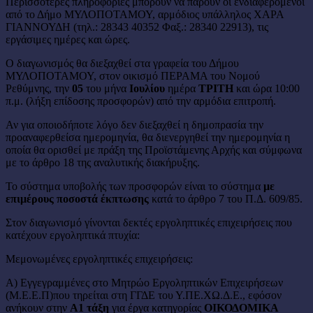
Περισσότερες πληροφορίες μπορούν να πάρουν οι ενδιαφερόμενοι
από το Δήμο ΜΥΛΟΠΟΤΑΜΟΥ, αρμόδιος υπάλληλος ΧΑΡΑ
ΓΙΑΝΝΟΥΔΗ (τηλ.: 28343 40352 Φαξ.: 28340 22913), τις
εργάσιμες ημέρες και ώρες.
Ο διαγωνισμός θα διεξαχθεί στα γραφεία του Δήμου
ΜΥΛΟΠΟΤΑΜΟΥ, στον οικισμό ΠΕΡΑΜΑ του Νομού
Ρεθύμνης, την
05
του μήνα
Ιουλίου
ημέρα
ΤΡΙΤΗ
και ώρα 10:00
π.μ. (λήξη επίδοσης προσφορών) από την αρμόδια επιτροπή.
Αν για οποιοδήποτε λόγο δεν διεξαχθεί η δημοπρασία την
προαναφερθείσα ημερομηνία, θα διενεργηθεί την ημερομηνία η
οποία θα ορισθεί με πράξη της Προϊστάμενης Αρχής και σύμφωνα
με το άρθρο 18 της αναλυτικής διακήρυξης.
Το σύστημα υποβολής των προσφορών είναι το σύστημα
με
επιμέρους ποσοστά έκπτωσης
κατά το άρθρο 7 του Π.Δ. 609/85.
Στον διαγωνισμό γίνονται δεκτές εργοληπτικές επιχειρήσεις που
κατέχουν εργοληπτικά πτυχία:
Μεμονωμένες εργοληπτικές επιχειρήσεις:
Α) Εγγεγραμμένες στο Μητρώο Εργοληπτικών Επιχειρήσεων
(Μ.Ε.Ε.Π)που τηρείται στη ΓΓΔΕ του Υ.ΠΕ.ΧΩ.Δ.Ε., εφόσον
ανήκουν στην
Α1 τάξη
για έργα κατηγορίας
ΟΙΚΟΔΟΜΙΚΑ