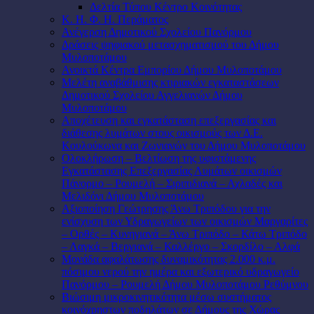
Δελτία Τύπου Κέντρο Κοινότητας
Κ. Η. Φ. Η. Περάματος
Ανέγερση Δημοτικού Σχολείου Πανόρμου
Δράσεις ψηφιακού μετασχηματισμού του Δήμου
Μυλοποτάμου
Ανοικτά Κέντρα Εμπορίου Δήμου Μυλοποτάμου
Μελέτη αναβάθμισης κτιριακών εγκαταστάσεων
Δημοτικού Σχολείου Αγγελιανών Δήμου
Μυλοποτάμου
Αποχέτευση και εγκατάσταση επεξεργασίας και
διάθεσης λυμάτων στους οικισμούς των Δ.Ε.
Κουλούκωνα και Ζωνιανών του Δήμου Μυλοποτάμου
Ολοκλήρωση – Βελτίωση της υφιστάμενης
Εγκατάστασης Επεξεργασίας Λυμάτων οικισμών
Πάνορμο – Ρουμελή – Σιριπιδιανά – Αχλαδές και
Μελιδόνι Δήμου Μυλοποτάμου
Αξιοποίηση Γεώτρησης Άνω Τριπόδου για την
ενίσχυση των Υδραγωγείων των οικισμών Μαργαρίτες
– Ορθές – Κυνηγιανά – Άνω Τριπόδο – Κάτω Τριπόδο
– Λαγκά – Βεργιανά – Καλλέργο – Σκορδίλο – Αλφά
Μονάδα αφαλάτωσης δυναμικότητας 2.000 κ.μ.
πόσιμου νερού την ημέρα και εξωτερικό υδραγωγείο
Πανόρμου – Ρουμελή Δήμου Μυλοποτάμου Ρεθύμνου
Βιώσιμη μικροκινητικότητα μέσω συστήματος
κοινόχρηστων ποδηλάτων σε Δήμους της Χώρας