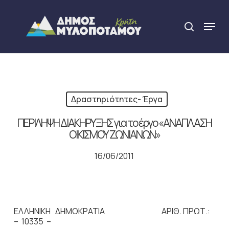
Skip
to
Menu
search
main
Close
content
Menu
Δραστηριότητες- Έργα
ΠΕΡΙΛΗΨΗ ΔΙΑΚΗΡΥΞΗΣ για το έργο «ΑΝΑΠΛΑΣΗ
ΟΙΚΙΣΜΟΥ ΖΩΝΙΑΝΩΝ»
16/06/2011
ΕΛΛΗΝΙΚΗ ΔΗΜΟΚΡΑΤΙΑ ΑΡΙΘ. ΠΡΩΤ.:
– 10335 –