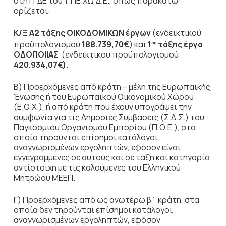
στη ΓΓΔΕ του Υ.ΠΕ.ΧΩ.Δ.Ε., όπως παρακάτω
ορίζεται:
Κ/Ξ Α2 τάξης ΟΙΚΟΔΟΜΙΚΩΝ έργων
(ενδεικτικού
προϋπολογισμού
188.739,70€
) και
1
τάξης
έργα
ης
ΟΔΟΠΟΙΙΑΣ
(ενδεικτικού προϋπολογισμού
420.934,07€).
Β) Προερχόμενες από κράτη – μέλη της Ευρωπαϊκής
Ένωσης ή του Ευρωπαϊκού Οικονομικού Χώρου
(Ε.Ο.Χ.), ή από κράτη που έχουν υπογράψει την
συμφωνία για τις Δημόσιες Συμβάσεις (Σ.Δ.Σ.) του
Παγκόσμιου Οργανισμού Εμπορίου (Π.Ο.Ε.), στα
οποία τηρούνται επίσημοι κατάλογοι
αναγνωρισμένων εργοληπτών, εφόσον είναι
εγγεγραμμένες σε αυτούς και σε τάξη και κατηγορία
αντίστοιχη με τις καλούμενες του Ελληνικού
Μητρώου ΜΕΕΠ.
Γ) Προερχόμενες από ως ανωτέρω β΄ κράτη, στα
οποία δεν τηρούνται επίσημοι κατάλογοι
αναγνωρισμένων εργοληπτών, εφόσον