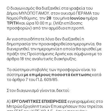
Ο διαγωνισμός θα διεξαχθεί στα γραφεία του
Δήμου ΜΥΛΟΠΟΤΑΜΟΥ, στον οικισμό ΠΕΡΑΜΑ του
Νομού Ρεθύμνης, την
28
του μήνα
Ιουνίου
ημέρα
ΤΡΙΤΗ
και ώρα 10:00 π.μ. (λήξη επίδοσης
προσφορών) από την αρμόδια επιτροπή.
Αν για οποιοδήποτε λόγο δεν διεξαχθεί η
δημοπρασία την προαναφερθείσα ημερομηνία, θα
διενεργηθεί την ημερομηνία η οποία θα ορισθεί με
πράξη της Προϊστάμενης Αρχής και σύμφωνα με το
άρθρο 18 της αναλυτικής διακήρυξης.
Το σύστημα υποβολής των προσφορών είναι το
σύστημα
με επιμέρους ποσοστά έκπτωσης
κατά
το άρθρο 7 του Π.Δ. 609/85.
Στον διαγωνισμό γίνονται δεκτοί:
Α)
ΕΡΓΟΛΗΠΤΙΚΕΣ ΕΠΙΧΕΙΡΗΣΕΙΣ
εγγεγραμμένες στο
Μητρώο Εργοληπτικών Επιχειρήσεων που τηρείται