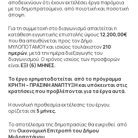
αποδεικνύουν ότι έχουν εκτελέσει έργα παρόμοια
με το δημοπρατούμενο, από ποιοτική και ποσοτική
άποψη.
Για τη συμμετοχή στο διαγωνισμό απαιτείται η
κατάθεση εγγυητικής επιστολής ύψους
12.200,00€
που θα απευθύνεται προς τον Δήμο
ΜΥΛΟΠΟΤΑΜΟΥ και ισχύος τουλάχιστον
210
ημερών
, μετά την ημέρα διεξαγωγής του
διαγωνισμού. Ο χρόνος ισχύος των προσφορών
είναι
ΕΞΙ (6) ΜΗΝΕΣ.
Το έργο χρηματοδοτείται από το πρόγραμμα
ΚΡΗΤΗ – ΠΡΑΣΙΝΗ ΑΝΑΠΤΥΞΗ και υπόκεινται στις
κρατήσεις που προβλέπονται για τα έργα αυτά.
Η συνολική προθεσμία εκτέλεσης του έργου,
ορίζεται σε
5 μήνες.
Το αποτέλεσμα της δημοπρασίας θα εγκριθεί από
την
Οικονομική Επιτροπή του Δήμου
Μυλοποτάμου.