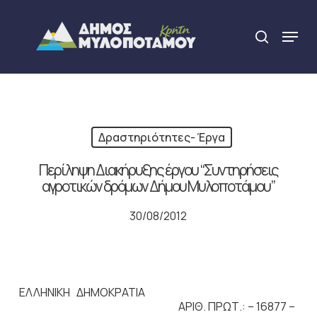
Skip
to
Menu
search
main
Close
content
Menu
Δραστηριότητες- Έργα
Περίληψη Διακήρυξης έργου “Συντηρήσεις
αγροτικών δρόμων Δήμου Μυλοποτάμου”
30/08/2012
ΕΛΛΗΝΙΚΗ ΔΗΜΟΚΡΑΤΙΑ
ΑΡΙΘ. ΠΡΩΤ.: – 16877 –