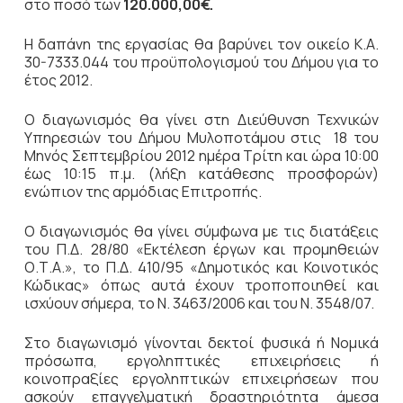
στο ποσό των
120.000,00€.
Η δαπάνη της εργασίας θα βαρύνει τον οικείο Κ.Α.
30-7333.044 του προϋπολογισμού του Δήμου για το
έτος 2012.
Ο διαγωνισμός θα γίνει στη Διεύθυνση Τεχνικών
Υπηρεσιών του Δήμου Μυλοποτάμου στις 18 του
Μηνός Σεπτεμβρίου 2012 ημέρα Τρίτη και ώρα 10:00
έως 10:15 π.μ. (λήξη κατάθεσης προσφορών)
ενώπιον της αρμόδιας Επιτροπής.
Ο διαγωνισμός θα γίνει σύμφωνα με τις διατάξεις
του Π.Δ. 28/80 «Εκτέλεση έργων και προμηθειών
Ο.Τ.Α.», το Π.Δ. 410/95 «Δημοτικός και Κοινοτικός
Κώδικας» όπως αυτά έχουν τροποποιηθεί και
ισχύουν σήμερα, το Ν. 3463/2006 και του Ν. 3548/07.
Στο διαγωνισμό γίνονται δεκτοί φυσικά ή Νομικά
πρόσωπα, εργοληπτικές επιχειρήσεις ή
κοινοπραξίες εργοληπτικών επιχειρήσεων που
ασκούν επαγγελματική δραστηριότητα άμεσα