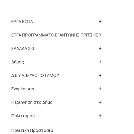
+
ΕΡΓΑ ΕΣΠΑ
+
ΕΡΓΑ ΠΡΟΓΡΑΜΜΑΤΟΣ “ΑΝΤΩΝΗΣ ΤΡΙΤΣΗΣ”
+
ΕΛΛΑΔΑ 2.0
+
Δήμος
+
Δ.Ε.Υ.Α. ΜΥΛΟΠΟΤΑΜΟΥ
+
Ενημέρωση
+
Περιήγηση στο Δήμο
+
Πολιτισμός
Πολιτική Προστασία