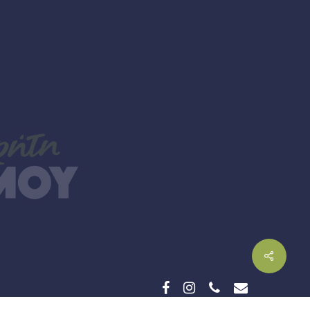
facebook
instagram
phone
email