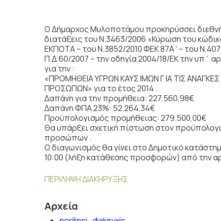
Ο Δήμαρχος Μυλοποτάμου προκηρύσσει διεθνή 
διατάξεις του Ν.3463/2006 «Κύρωση του κώδικα 
ΕΚΠΟΤΑ – του Ν.3852/2010 ΦΕΚ 87Α ‘ – του Ν.407
Π.Δ.60/2007 – την οδηγία 2004/18/ΕΚ την υπ΄ 
για την :
«ΠΡΟΜΗΘΕΙΑ ΥΓΡΩΝ ΚΑΥΣ ΙΜΩΝ Γ ΙΑ ΤΙΣ ΑΝΑΓΚ
ΠΡΟΣΩΠΩΝ» για το έτος 2014 .
Δαπάνη για την προμήθεια: 227.560,98€
Δαπάνη ΦΠΑ 23%: 52.264,34€
Προϋπολογισμός προμήθειας: 279.500,00€
Θα υπάρξει σχετική πίστωση στον προϋπολογισ
προσώπων .
Ο διαγωνισμός θα γίνει στο Δημοτικό κατάστημα
10:00 (λήξη κατάθεσης προσφορών) από την α
ΠΕΡΙΛΗΨΗ ΔΙΑΚΗΡΥΞΗΣ
Αρχεία
perilipsi_diakiryxis