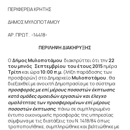
ΠΕΡΙΦΕΡΕΙΑ ΚΡΗΤΗΣ
ΔΗΜΟΣ ΜΥΛΟΠΟΤΑΜΟΥ
ΑΡ. ΠΡΩΤ. -14418-
ΠΕΡΙΛΗΨΗ ΔΙΑΚΗΡΥΞΗΣ
Ο
Δήμος Μυλοποτάμου
διακηρύττει ότι την
22
του μηνός Σεπτεμβρίου του έτους 2015
ημέρα
Τρίτη
και ώρα
10:00 π.μ.
(λήξη παράδοσης των
προσφορών) στο Δημαρχείο
Μυλοποτάμου
, θα
διεξαχθεί με ανοιχτή Δημοπρασία με το σύστημα:
προσφοράς με επί μέρους ποσοστών έκπτωσης
κατά ομάδες ομοειδών εργασιών
και έλεγχο
ομαλότητας των προσφερομένων επί μέρους
ποσοστών έκπτωσης
, πάνω σε συμπληρωμένο
έντυπο οικονομικής προσφοράς της υπηρεσίας
σύμφωνα με τις διατάξεις του Ν. 1418/84 όπως
τροποποιήθηκε, συμπληρώθηκε και βελτιώθηκε με