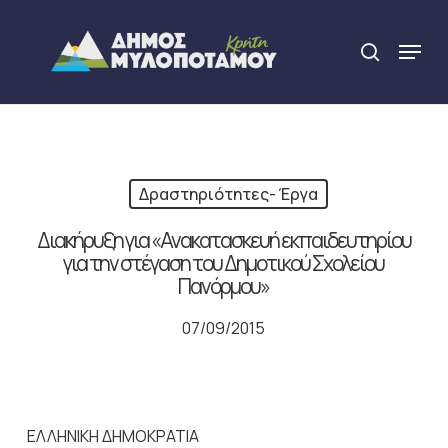
Skip
to
Menu
search
main
Close
content
Menu
Δραστηριότητες- Έργα
Διακήρυξη για «Ανακατασκευή εκπαιδευτηρίου
για την στέγαση του Δημοτικού Σχολείου
Πανόρμου»
07/09/2015
ΕΛΛΗΝΙΚΗ ΔΗΜΟΚΡΑΤΙΑ