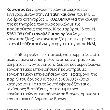
Κοινοπραξίες
εργοληπτικών επιχειρήσεων
εγγεγραμμένων στην
Α1 τάξη και άνω
του Μ.Ε.Ε.Π.
για έργα κατηγορίας
ΟΙΚΟΔΟΜΙΚΑ
για την κάλυψη
της κατηγορίας των οικοδομικών με τις
προϋποθέσεις της παρ. 10 του άρθρου 16 του Ν.
3669/08 (ΚΔΕ) (
αναβάθμιση ορίου
λόγω
κοινοπραξίας) σε κοινοπραξία με επιχειρήσεις
στην
Α1 τάξη και άνω
για έργα κατηγορίας
Η/Μ,
Κάθε εργοληπτική επιχείρηση συμμετέχει είτε
μεμονωμένα είτε ως μέλος ενός κοινοπρακτικού
σχήματος. Γίνονται επίσης δεκτές και μεμονωμένες
εργοληπτικές επιχειρήσεις ή κοινοπραξίες
εργοληπτικών επιχειρήσεων κατ΄ εφαρμογή της
παρ. 9 του άρθρου 16 του ν. 3669/08 («κύρια
κατηγορία»). Κατά τα λοιπά εφαρμόζονται οι
ισχύουσες διατάξεις για τη συμμετοχή
εργοληπτικών επιχειρήσεων σε διαγωνισμούς για
την κατασκευή Δημοσίων Έργων.
Εγγύηση συμμετοχής στον διαγωνισμό ορίζεται σε 2