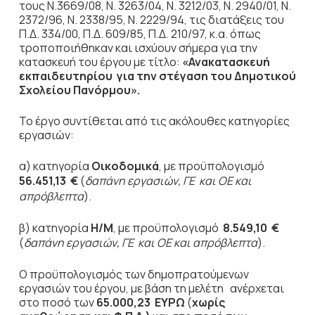
τους Ν.3669/08, N. 3263/04, Ν. 3212/03, Ν. 2940/01, Ν.
2372/96, Ν. 2338/95, Ν. 2229/94, τις διατάξεις του
Π.Δ. 334/00, Π.Δ. 609/85, Π.Δ. 210/97, κ.α. όπως
τροποποιήθηκαν και ισχύουν σήμερα για την
κατασκευή του έργου με τίτλο:
«Ανακατασκευή
εκπαιδευτηρίου για την στέγαση του Δημοτικού
Σχολείου Πανόρμου».
Το έργο συντίθεται από τις ακόλουθες κατηγορίες
εργασιών:
α) κατηγορία
Οικοδομικά
, με προϋπολογισμό
56.451,13
€
(
δαπάνη εργασιών, ΓΕ και ΟΕ και
απρόβλεπτα
).
β) κατηγορία
Η/Μ
, με προϋπολογισμό
8.549,10
€
(
δαπάνη εργασιών, ΓΕ και ΟΕ και απρόβλεπτα
).
Ο προϋπολογισμός των δημοπρατούμενων
εργασιών του έργου, με βάση τη μελέτη ανέρχεται
στο ποσό των
65.000,23
ΕΥΡΩ
(
χωρίς