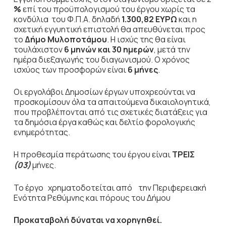
%
επί του προϋπολογισμού του έργου χωρίς τα
κονδύλια του Φ.Π.Α. δηλαδή
1.300,82 ΕΥΡΩ
και η
σχετική εγγυητική επιστολή θα απευθύνεται προς
το
Δήμο Μυλοποτάμου
. Η ισχύς της θα είναι
τουλάχιστον
6 μηνών και 30
ημερών
, μετά την
ημέρα διεξαγωγής του διαγωνισμού. Ο χρόνος
ισχύος των προσφορών είναι
6 μήνες
.
Οι εργολάβοι Δημοσίων έργων υποχρεούνται να
προσκομίσουν όλα τα απαιτούμενα δικαιολογητικά,
που προβλέπονται από τις σχετικές διατάξεις για
τα δημόσια έργα καθώς και δελτίο φορολογικής
ενημερότητας.
Η προθεσμία περάτωσης του έργου είναι
ΤΡΕΙΣ
(03)
μήνες.
Το έργο χρηματοδοτείται από την Περιφερειακή
Ενότητα Ρεθύμνης και πόρους του Δήμου
Προκαταβολή δύναται να χορηγηθεί.