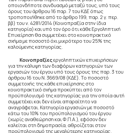
οποιονδήποτε συνδυασμό μεταξύ τους, υπό τους
όρους του άρθρου 16 παρ. 7 του ΚΔΕ όπως
τροποποιήθηκε από το άρθρο 199, παρ. 2 γ. περ.
ββ) του ν. 4281/2014 (Κοινοπραξία στην ίδια
κατηγορία) και υπό τον όρο ότι κάθε Εργοληπτική
Επιχείρηση θα συμμετέχει στο κοινοπρακτικό
σχήμα με ποσοστό όχι μικρότερο του 25% της
καλούμενης κατηγορίας.
Κοινοπραξίες
εργοληπτικών επιχειρήσεων
για την κάλυψη των διαφόρων κατηγοριών των
εργασιών του έργου υπό τους όρους της παρ. 3 του
άρθρου 16 του Ν. 3669/08 (ΚΔΕ). Το ποσοστό
συμμετοχής της κάθε επιχείρησης στο
κοινοπρακτικό σχήμα προκύπτει από τον
προϋπολογισμό της κατηγορίας για την οποία αυτή
συμμετέχει και δεν είναι απαραίτητο να
αναγράφεται. Κατηγορία εργασιών με ποσοστό
κάτω του 10% του προϋπολογισμού του έργου
(χωρίς αναθεώρηση και Φ.Π.Α.), εφόσον δεν
καλείται στη δημοπρασία, αθροίζεται στον
προϋπολογισμό της μεγαλύτερης κατηγορίας.