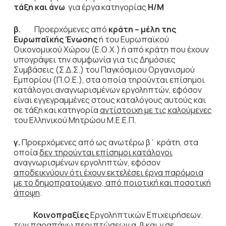
τάξη και άνω
για έργα κατηγορίας
Η/Μ
β.
Προερχόμενες από
κράτη – μέλη της
Ευρωπαϊκής Ένωσης
ή του Ευρωπαϊκού
Οικονομικού Χώρου (Ε.Ο.Χ.) ή από κράτη που έχουν
υπογράψει την συμφωνία για τις Δημόσιες
Συμβάσεις (Σ.Δ.Σ.) του Παγκόσμιου Οργανισμού
Εμπορίου (Π.Ο.Ε.), στα οποία τηρούνται επίσημοι
κατάλογοι αναγνωρισμένων εργοληπτών, εφόσον
είναι εγγεγραμμένες στους καταλόγους αυτούς και
σε τάξη και κατηγορία
αντίστοιχη με τις καλούμενες
του Ελληνικού Μητρώου Μ.Ε.Ε.Π.
γ.
Προερχόμενες από ως ανωτέρω β΄ κράτη, στα
οποία
δεν τηρούνται επίσημοι κατάλογοι
αναγνωρισμένων εργοληπτών, εφόσον
αποδεικνύουν ότι έχουν εκτελέσει έργα παρόμοια
με το δημοπρατούμενο, από ποιοτική και ποσοτική
άποψη
.
Κοινοπραξίες
Εργοληπτικών Επιχειρήσεων.
των παραπάνω περιπτώσεων α, β και γ σε