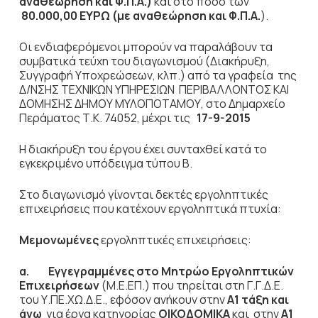
αναθεώρηση και Φ.Π.Α.)
και στο ποσό των
80.000,00 ΕΥΡΩ (με αναθεώρηση και Φ.Π.Α.
).
Οι ενδιαφερόμενοι μπορούν να παραλάβουν τα
συμβατικά τεύχη του διαγωνισμού (Διακήρυξη,
Συγγραφή Υποχρεώσεων, κλπ.) από τα γραφεία της
Δ/ΝΣΗΣ ΤΕΧΝΙΚΩΝ ΥΠΗΡΕΣΙΩΝ ΠΕΡΙΒΑΛΛΟΝΤΟΣ ΚΑΙ
ΔΟΜΗΣΗΣ ΔΗΜΟΥ ΜΥΛΟΠΟΤΑΜΟΥ, στο Δημαρχείο
Περάματος Τ.Κ. 74052, μέχρι τις
17-9-2015
Η διακήρυξη του έργου έχει συνταχθεί κατά το
εγκεκριμένο υπόδειγμα τύπου Β.
Στο διαγωνισμό γίνονται δεκτές εργοληπτικές
επιχειρήσεις που κατέχουν εργοληπτικά πτυχία:
Μεμονωμένες
εργοληπτικές επιχειρήσεις:
α.
Εγγεγραμμένες στο Μητρώο Εργοληπτικών
Επιχειρήσεων
(Μ.Ε.ΕΠ.) που τηρείται στη Γ.Γ.Δ.Ε.
του Υ.ΠΕ.ΧΩ.Δ.Ε., εφόσον ανήκουν στην
Α1 τάξη και
άνω
για έργα κατηγορίας
ΟΙΚΟΔΟΜΙΚΑ
και
στην
Α1