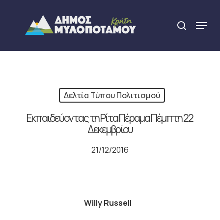
Skip
to
Menu
search
main
Close
content
Menu
Δελτία Τύπου Πολιτισμού
Εκπαιδεύοντας τη Ρίτα Πέραμα Πέμπτη 22
Δεκεμβρίου
21/12/2016
Willy
Russell