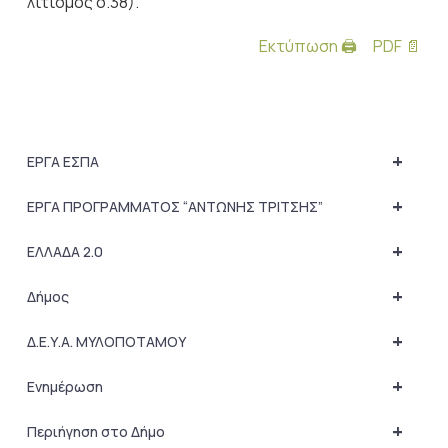
λιτισμός σ.38).
Εκτύπωση 🖨
PDF 📄
+
ΕΡΓΑ ΕΣΠΑ
+
ΕΡΓΑ ΠΡΟΓΡΑΜΜΑΤΟΣ “ΑΝΤΩΝΗΣ ΤΡΙΤΣΗΣ”
+
ΕΛΛΑΔΑ 2.0
+
Δήμος
+
Δ.Ε.Υ.Α. ΜΥΛΟΠΟΤΑΜΟΥ
+
Ενημέρωση
+
Περιήγηση στο Δήμο