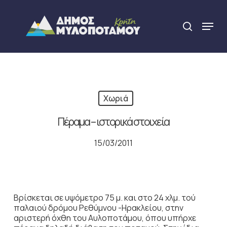
Skip
to
Menu
search
main
Close
content
Menu
Χωριά
Πέραμα – ιστορικά στοιχεία
15/03/2011
Βρίσκεται σε υψόμετρο 75 μ. και στο 24 χλμ. τού
παλαιού δρόμου Ρεθύμνου -Ηρακλείου, στην
αριστερή όχθη του Αυλοποτάμου, όπου υπήρχε