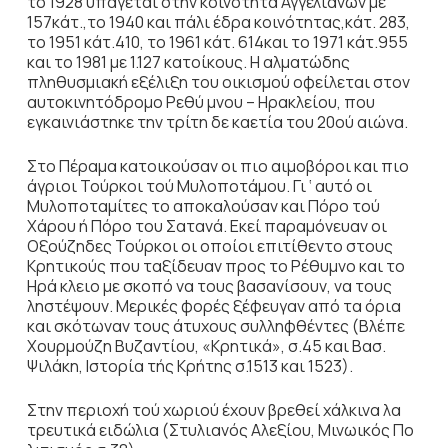
το 1928 υπάγεται στην κοινότητα Αγγελιανών με
157κάτ.,το 1940 και πάλι έδρα κοινότητας,κάτ. 283,
το 1951 κάτ.410, το 1961 κάτ. 614και το 1971 κάτ.955
και το 1981 με 1.127 κατοίκους. Η αλματώδης
πληθυσμιακή εξέλιξη του οικισμού οφείλεται στον
αυτοκινητόδρομο Ρεθύ μνου – Ηρακλείου, που
εγκαινιάστηκε την τρίτη δε καετία του 20ού αιώνα.
Στο Πέραμα κατοικούσαν οι πιο αιμοβόροι και πιο
άγριοι Τούρκοι τού Μυλοποτάμου. Γι ‘ αυτό οι
Μυλοποταμίτες το αποκαλούσαν και Πόρο τού
Χάρου ή Πόρο του Σατανά. Εκεί παραμόνευαν οι
Οξούζηδες Τούρκοι οι οποίοι επιτίθεντο στους
Κρητικούς που ταξίδευαν προς το Ρέθυμνο και το
Ηρά κλειο με σκοπό να τους βασανίσουν, να τους
ληστέψουν. Μερικές φορές ξέφευγαν από τα όρια
και σκότωναν τους άτυχους συλληφθέντες (Βλέπε
Χουρμούζη Βυζαντίου, «Κρητικά», σ.45 και Βασ.
Ψιλάκη, Ιστορία τής Κρήτης σ.1513 και 1523).
Στην περιοχή τού χωριού έχουν βρεθεί χάλκινα λα
τρευτικά ειδώλια (Στυλιανός Αλεξίου, Μινωικός Πο