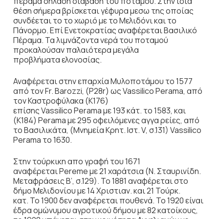
πέραμα δηλαδή διάβαση του ποταμού. Στην ίδια
θέση σήμερα βρίσκεται γέφυρα μεσω της οποίας
συνδέεται το το χωριό με το Μελιδόνι και το
Πάνορμο. Επί Ενετοκρατίας αναφέρεται Βασιλικό
Πέραμα. Τα λιμνάζοντα νερά του ποταμού
προκαλούσαν παλαιότερα μεγάλα
προβλήματα ελονοσίας.
Αναφέρεται στην επαρχία Μυλοποτάμου το 1577
από τον Fr. Barozzi, (P28r) ως Vassilico Perama, από
τον Καστροφύλακα (K176)
επίσης Vassilico Perama με 193 κάτ. το 1583, και
(K184) Perama με 295 οφειλόμενες αγγα ρείες, από
το Βασιλικάτα, (Μνημεία Κρητ. Ιστ. V, σ.131) Vassilico
Perama το 1630.
Στην τούρκικη απο γραφή του 1671
αναφέρεται Pereme με 21 χαράτσια (Ν. Σταυρινίδη.
Μεταφράσεις B’, σ.129). To 1881 αναφέρεται στο
δήμο Μελιδονίου με 14 Χριστιαν. και 21 Τούρκ.
κατ. To 1900 δεν αναφέρεται πουθενά. To 1920 είναι
έδρα ομώνυμου αγροτικού δήμου με 82 κατοίκους,