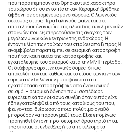
που παραπέμπουν στο θρησκευτικό χαρακτήρα
του χώρου όπου εντο­πίστηκαν. Κεραμική βρέθηκε
άφθονη σε ορισμένους μόνο χώρους. Ο λιμενικός
οικισμός στους Πέρα Γαληνούς φαίνεται ότι
αποτελούσε έναν κρίκο της αλυ­σίδας των λιμενικών
σταθμών που εξυπηρετούσαν τις ανάγκες των
μεγάλων μινωικών κέ­ντρων της ενδοχώρας. Η
έντονη κλίση των τοίχων του κτιρίου από Β προς Ν
αναμφίβολα παραπέμπει σε σεισμική καταστροφή
που ήταν και η αιτία της καταστροφής και
εγκατάλει­ψης του οικισμού κατά την ΜΜΙΙΙ περίοδο.
Οι διάφορες αρχιτεκτονικές δομές, όπως
αποκαλύπτονται, καθώς και το είδος των κι­νητών
ευρημάτων δηλώνουν με σαφήνεια ότι η
εγκατάσταση καταστράφηκε από έναν ισχυρό
σεισμό. Η σεισμική δόνηση που ισοπέδωσε
κυριολεκτικά τον οικισμό συνέβη όταν αυτός είχε
ήδη εγκαταληφθεί από τους κατοίκους του που,
φεύγοντας, διέσωσαν όποιο πολύτιμο αγαθό
μπορούσαν να πάρουν μαζί τους. Είχε επομένως
προηγηθεί έντονη προ-σεισμική δραστηριότητα,
της οποίας οι ενδείξεις ή τα αποτελέσματα