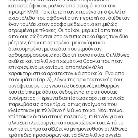
καταστράφηκαν, μάλλον από σεισμό, κατά την
πρώιμη ΜΜΙΙΙ. Τα κτίρια ήταν χτισμένα από φυλλίτη
σχιστόλιθο που αφθονεί στην περιοχή και διέθεταν
έναν τουλάχιστον όροφο με δωμάτια επιμελώς
στρωμένα με πλάκες. Οι τοίχοι, μερικοί από τους
οποίους σώζονται στο εντυπωσιακό ύψος των δύο
μέτρων, ήταν επιχρισμένοι με κονίαμα και
διακοσμημένοι με σχέδια που μιμούνταν
ορθομαρμαρώσεις και ξεστή τοιχοποιία. Οι λίθινες
σκάλες και τα λίθινα ή χωμάτινα θρανία που ήταν
επιχρισμένα με κονίαμα, αποτελούν άλλα
χαρακτηριστικά αρχιτεκτονικά στοι­χεία. Ένα από
τα δωμάτια (αρ. 3), λόγω της αρχιτεκτονικής του
συνάφειας με τις γνω­στές δεξαμενές καθαρμών,
ταυτίστηκε με άδυτο, δεδομένης της απουσίας
ανοίγματος. Η έρευνα διαπίστωσε αρχιτεκτονικές
παρεμβάσεις στο κτίριο, όπως ανοίγματα που
κλείστη­καν με πλίνθινο ή λίθινο τοίχο. Νέοι τοίχοι
χτίστηκαν δίπλα στους παλαιούς, πιθανόν για να
αλλάξει η λειτουργία κάποιων χώρων του. Από τα
κινητά ευρήματα αξίζει να μνημονευθούν οι λίθινες
τράπεζες προσφορών και τα άλλα λίθινα αγγεία