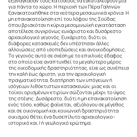
εξανάγκασαν τους κα­τοίκους να εγκαταλείψουν μια
για πάντα το χώρο. Η περιοχή των Πέρα Γαληνών
ξανακατοικήθηκε στα νεότερα μεσαιωνικά χρόνια. Η
μη επανακατοίκηση επί του λόφου της Σούδας
όπου βρισκόταν η κύρια μεσομινωϊκή εγκατά­σταση
αποτέλεσε συγχρόνως ευχάριστο και δυσάρεστο
αρχαιολογικό γεγονός. Ευχάριστο, διότι οι
διάφορες κατασκευές δεν υπέστησαν άλλες
αλλοιώσεις από ισοπεδώσεις και ανοι­κοδομήσεις.
Το γεγονός αυτό σε σχέση με το επικλινές έδαφος
στο οποίο είχε αναπτυχθεί το μεγαλύτερο μέρος
της οικοδομικής δραστηριότητας, είχε ως συνέπεια
την καλή έως άριστη, για την αρχαιολογική
πραγματικότητα, διατήρηση των υπόγειων ή
ισόγειων λιθό­κτιστων κατασκευών, μιας και οι
τοίχοι ορισμένων κτιρίων σώζονται μέχρι το ύψος
της στέγης. Δυσάρεστο, διότι η μη επανακατοίκηση
ενός τόσο, καθώς φαίνεται, αξιόλογου σε μέγεθος
και σε οικονομική και κοινωνική δραστηριότητα
οικισμού θέτει ένα δυσεπίλυτο αρχαιολογικο-
ιστορικό και / ή γεωλογικό ερώτημα.