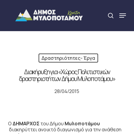
Skip
to
Menu
search
main
Close
content
Menu
Δραστηριότητες- Έργα
Διακήρυξη για «Χώρος Πολιτιστικών
δραστηριοτήτων Δήμου Μυλοποτάμου»
28/04/2015
Ο
ΔΗΜΑΡΧΟΣ
του Δήμου
Μυλοποτάμου
διακηρύττει ανοικτό διαγωνισμό για την ανάθεση