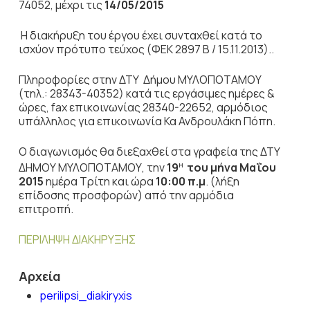
74052, μέχρι τις
14/05/2015
Η διακήρυξη του έργου έχει συνταχθεί κατά το
ισχύον πρότυπο τεύχος (ΦΕΚ 2897 Β / 15.11.2013)..
Πληροφορίες στην ΔΤΥ Δήμου ΜΥΛΟΠΟΤΑΜΟΥ
(τηλ.: 28343-40352) κατά τις εργάσιμες ημέρες &
ώρες, fax επικοινωνίας 28340-22652, αρμόδιος
υπάλληλος για επικοινωνία Κα Ανδρουλάκη Πόπη.
Ο διαγωνισμός θα διεξαχθεί στα γραφεία της ΔΤΥ
ΔΗΜΟΥ ΜΥΛΟΠΟΤΑΜΟΥ, την
19
του μήνα Μαΐου
Η
2015
ημέρα Τρίτη και ώρα
10:00 π.μ
. (λήξη
επίδοσης προσφορών) από την αρμόδια
επιτροπή.
ΠΕΡΙΛΗΨΗ ΔΙΑΚΗΡΥΞΗΣ
Αρχεία
perilipsi_diakiryxis