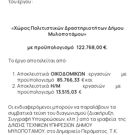
του έργου :
«
Χώρος Πολιτιστικών Δραστηριοτήτων Δήμου
Μυλοποτάμου
»
με προϋπολογισμό
122.768,00
€.
Το έργο αποτελείται από:
Αποκλειστικά
ΟΙΚΟΔΟΜΙΚΩΝ
εργασιών
με
προϋπολογισμό
85.766,33
€ και
Αποκλειστικά
Η/Μ
εργασιών
με
προϋπολογισμό
13.515,03
€
Οι ενδιαφερόμενοι μπορούν να παραλάβουν τα
συμβατικά τεύχη του διαγωνισμού (Διακήρυξη,
Συγγραφή Υποχρεώσεων, κλπ.) από τα γραφεία της
Δ/ΝΣΗΣ ΤΕΧΝΙΚΩΝ ΥΠΗΡΕΣΙΩΝ ΔΗΜΟΥ
ΜΥΛΟΠΟΤΑΜΟΥ, στο Δημαρχείο Περάματος. Τ.Κ.