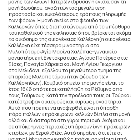
μονής των Αγίων Πατέρων ίδρυσαν ή ενίσχυσαν τη
μονή Βωσάκου, αναζητώντας μεγαλύτερη
προστασία και ευκολότερους τρόπους πληρωμής
των φόρων. Η μονή ανείκε στο φέουδο των
Καλλεργών όπως διαπιστώνουμε από το υπέρθυρο
του καθολικού της εκκλησίας όπου βρίσκεται ακόμα
το οικόσημο της οικογένειας Καλλέργη(η οικογένεια
Καλλέργη είχε τέσσερα μιναστήρια στο
Μυλοπόταμο:Αγία Μαρίνα Χαλέπας-γυναικείο
μοναστήρι επί Ενετοκρατίας, Αγίους Πατέρες στις
Σίσες, Παναγία Χάρακα και Μονή Αγίου Γεωργίου
στο Μελιδόνι, εξάλλου το μεγαλύτερο τμήμα της
επαρχίας Μυλοποτάμου ήταν φέουδο των
Καλλέργηδων). Κομβικό σημείο της μονής είναι το
έτος 1646 οπότε και κατελήφθη το Ρέθυμνο από
τους Τούρκους. Κατά την προέλασή τους οι Τούρκοι
κατέστρεφαν οικισμούς και κυρίως μοναστήρια.
Αυτό που πρέπει να αναφερθεί είναι η ύπαρξη
πάρα πολλών «πρόχειρων» κελλιών δίπλα στη μονή
αλλά και διάσπαρτα στη γύρω περιοχή. Ακόμα και
σε απόκρημνες περιοχές υπάρχουν ίχνη πρόχειρων
κτιρίων, με ξερολιθιές. Αυτό σημαίνει ότι είτε οι
μοναχοί έφτιαχναν εντελώς πρόχειρα κτίρια (από