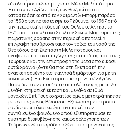
εύκολα προσπελάσιμο για το Μέσα Μυλοπόταμο.
Έτσι η μονή Αγίων Πατέρων θεωρείται ότι
καταστράφηκε από τον Χαϊρεντίν Μπαρμπαρόσα
το 1538 όταν κατέστρεψε το Ρέθυμνο, το 1567 από
την πειρατική επιδρομή του Ουλούτς Αλή και το
1571 από το σουλτάνο Σουλτάν Σελήμ. Μαρτυρία της
πειρατικής δράσης στην περιοχή αποτελεί η
επιγραφή που βρίσκεται στον τοίχο του ναού της
Θεοτόκου στη Σκεπαστή Μυλοποτάμου και
αναφέρεται στην απαγωγή της παπαδιάς από τους
Τούρκους και την επιστροφή της μετά από είκοσι
οχτώ χρόνια (όντε θα πας στη Σκεπαστή την
ανασκεπασμένη χτισ’ εκκλησά διμάρτυρη για με τη
κολασμένη). Επί Ενετοκρατίας η μονή των Αγίων
Πατέρων ήταν σπουδαία και πολύ ισχυρή, με πολύ
μεγάλη κτηματική έκταση και μεγάλο αριθμό
μοναχών. Επί Τουρκοκρατίας όμως μετατράπηκε σε
μετόχι της μονής Βωσάκου. Εξάλλου η μετατροπή
μονών σε μετόχια εκείνη την εποχή ήταν
συνηθισμένο φαινόμενο αφού εξυπηρετούσε το
σύστημα διακυβέρνησης και φορολόγησης των
Τούρκων ενώ η παράδοση λέει ότι οι μοναχοί της