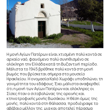
Η μονή Αγίων Πατέρων είναι χτισμένη πολύ κοντά σε
αρχαίο ναό, φαινόμενο πολύ συνηθισμένο σε
ολόκληρη την Ελλάδα κατά τη Βυζαντινή περίοδο.
Μάλιστα το 1945 βρέθηκε πολύ κοντά στη μονή
βωμός που βρίσκεται σήμερα στο μουσείο
Ηρακλείου. Η ονομασία Καλό Χωράφι υποδηλώνει τη
γονιμότητα του εδάφους.Έχει μάλιστα αναφερθεί
ότι η μονή των Αγίων Πατέρων και ολόκληρες οι
Σίσες ήταν ο σιτοβολώνας της ορεινής και
κτηνοτροφικής μονής Βωσάκου. Η θέση όμως της
μονής, πολύ κοντά στη θάλασσα, προδιέγραψε το
αβέβαιο μέλλον της, μια και αποτελεί πέρασμα