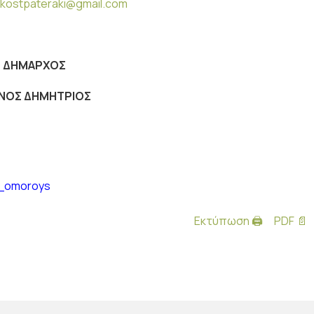
kostpateraki@gmail.com
 ΔΗΜΑΡΧΟΣ
ΙΝΟΣ ΔΗΜΗΤΡΙΟΣ
a_omoroys
Εκτύπωση 🖨
PDF 📄