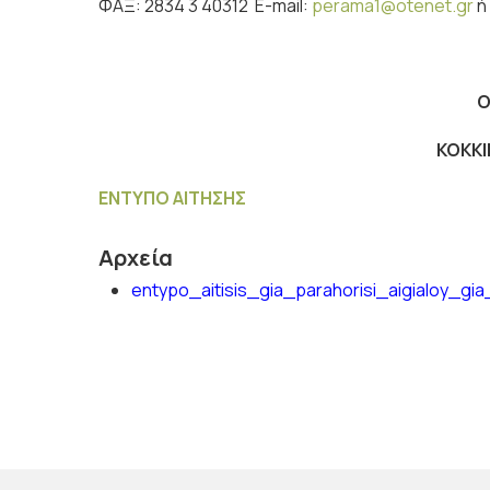
ΦΑΞ: 2834 3 40312 E-mail:
perama1@otenet.gr
ή
Ο
ΚΟΚΚ
ΕΝΤΥΠΟ ΑΙΤΗΣΗΣ
Αρχεία
entypo_aitisis_gia_parahorisi_aigialoy_gi