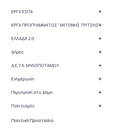
+
ΕΡΓΑ ΕΣΠΑ
+
ΕΡΓΑ ΠΡΟΓΡΑΜΜΑΤΟΣ “ΑΝΤΩΝΗΣ ΤΡΙΤΣΗΣ”
+
ΕΛΛΑΔΑ 2.0
+
Δήμος
+
Δ.Ε.Υ.Α. ΜΥΛΟΠΟΤΑΜΟΥ
+
Ενημέρωση
+
Περιήγηση στο Δήμο
+
Πολιτισμός
Πολιτική Προστασία