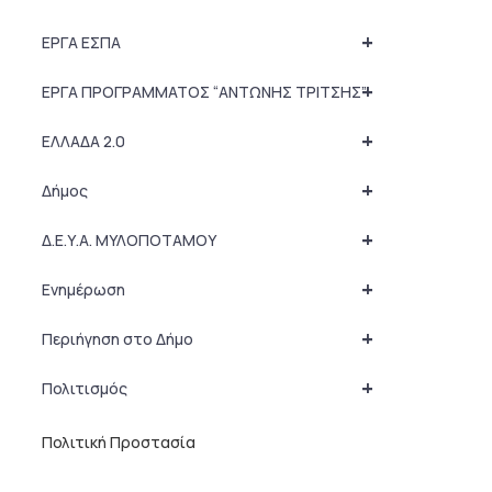
+
ΕΡΓΑ ΕΣΠΑ
+
ΕΡΓΑ ΠΡΟΓΡΑΜΜΑΤΟΣ “ΑΝΤΩΝΗΣ ΤΡΙΤΣΗΣ”
+
ΕΛΛΑΔΑ 2.0
+
Δήμος
+
Δ.Ε.Υ.Α. ΜΥΛΟΠΟΤΑΜΟΥ
+
Ενημέρωση
+
Περιήγηση στο Δήμο
+
Πολιτισμός
Πολιτική Προστασία