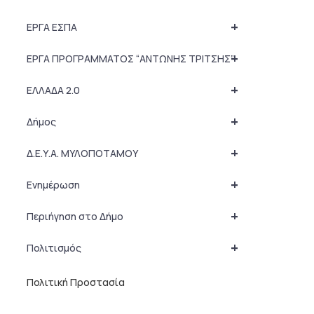
+
ΕΡΓΑ ΕΣΠΑ
+
ΕΡΓΑ ΠΡΟΓΡΑΜΜΑΤΟΣ “ΑΝΤΩΝΗΣ ΤΡΙΤΣΗΣ”
+
ΕΛΛΑΔΑ 2.0
+
Δήμος
+
Δ.Ε.Υ.Α. ΜΥΛΟΠΟΤΑΜΟΥ
+
Ενημέρωση
+
Περιήγηση στο Δήμο
+
Πολιτισμός
Πολιτική Προστασία