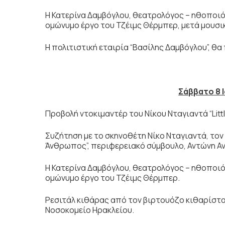
Η Κατερίνα Δαμβόγλου, θεατρολόγος – ηθοποιός,
ομώνυμο έργο του Τζέιμς Θέρμπερ, μετά μουσι
H πολιτιστική εταιρία “Βασίλης Δαμβόγλου”, θ
Σάββατο 8 Ι
Προβολή ντοκιμαντέρ του Νίκου Νταγιαντά “Littl
Συζήτηση με το σκηνοθέτη Νίκο Νταγιαντά, τον
Άνθρωπος”, περιφερειακό σύμβουλο, Αντώνη Ανηψ
Η Κατερίνα Δαμβόγλου, θεατρολόγος – ηθοποιός
ομώνυμο έργο του Τζέιμς Θέρμπερ.
Ρεσιτάλ κιθάρας από τον βιρτουόζο κιθαρίστα
Νοσοκομείο Ηρακλείου.