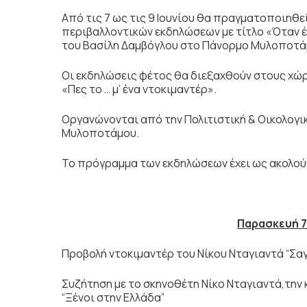
Από τις 7 ως τις 9 Ιουνίου θα πραγματοποιηθε
περιβαλλοντικών εκδηλώσεων με τίτλο «Όταν έρ
του Βασίλη Δαμβόγλου στο Πάνορμο Μυλοποτά
Οι εκδηλώσεις φέτος θα διεξαχθούν στους χώρ
«Πες το … μ’ ένα ντοκιμαντέρ».
Οργανώνονται από την Πολιτιστική & Οικολογικ
Μυλοποτάμου.
Το πρόγραμμα των εκδηλώσεων έχει ως ακολο
Παρασκευή 7 
Προβολή ντοκιμαντέρ του Νίκου Νταγιαντά “Σα
Συζήτηση με το σκηνοθέτη Νίκο Νταγιαντά,την 
“Ξένοι στην Ελλάδα”