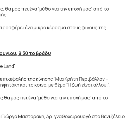
 θα μας πει ένα “μύθο για την εποχή μας” από το
κής.
α προσφέρει ένα μικρό κέρασμα στους φίλους της.
ουνίου, 8.30 το βράδυ
e Land”
 επικεφαλής της κίνησης “Μία Κρήτη Περιβάλλον –
ητάκη και το κοινό, με θέμα “Η ζωή είναι αλλού;”.
 θα μας πει ένα “μύθο για την εποχή μας” από το
 Γιώργο Μαστοράκη, Δρ. γναθοχειρουργό στο Βενιζέλειο