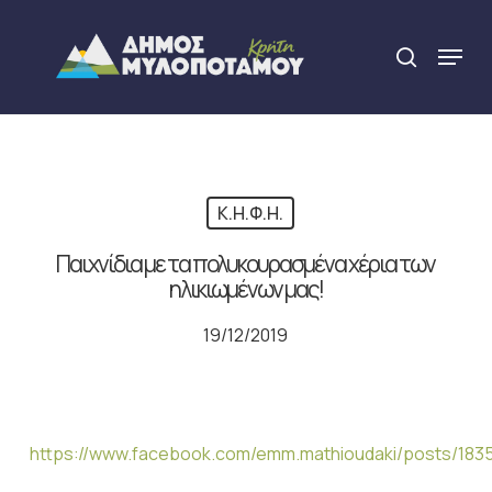
Skip
to
Menu
search
main
Close
content
Menu
Κ.Η.Φ.Η.
Παιχνίδια με τα πολυκουρασμένα χέρια των
ηλικιωμένων μας!
19/12/2019
https://www.facebook.com/emm.mathioudaki/posts/18