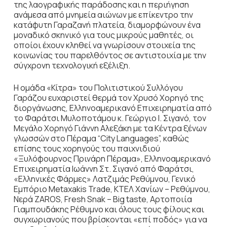
της λαογραφικής παράδοσης και η περιήγηση
ανάμεσα από μνημεία αιώνων με επίκεντρο την
κατάφυτη Γαραζανή πλατεία, διαμορφώνουν ένα
μοναδικό σκηνικό για τους μικρούς μαθητές, οι
οποίοι έχουν κληθεί να γνωρίσουν στοιχεία της
κοινωνίας του παρελθόντος σε αντιστοιχία με την
σύγχρονη τεχνολογική εξέλιξη.
Η ομάδα «Κίτρα» του Πολιτιστικού Συλλόγου
Γαράζου ευχαριστεί θερμά τον Χρυσό Χορηγό της
διοργάνωσης, Ελληνοαμερικανό Επιχειρηματία από
το Φαράτσι Μυλοποτάμου κ. Γεώργιο Ι. Σιγανό, τον
Μεγάλο Χορηγό Γιάννη Αλεξάκη με τα Κέντρα ξένων
γλωσσών στο Πέραμα “City Languages”, καθώς
επίσης τους χορηγούς του παιχνιδιού
«Ξυλόφουρνος Πρινάρη Πέραμα», Ελληνοαμερικανό
Επιχειρηματία Ιωάννη Στ. Σιγανό από Φαράτσι,
«Ελληνικές Φάρμες» Λατζιμάς Ρεθύμνου, Γενικό
Εμπόριο Metaxakis Trade, ΚΤΕΛ Χανίων – Ρεθύμνου,
Νερά ZAROS, Fresh Snak – Big taste, Αρτοποιία
Γιαμπουδάκης Ρέθυμνο και όλους τους φίλους και
συγχωριανούς που βρίσκονται «επί ποδός» για να