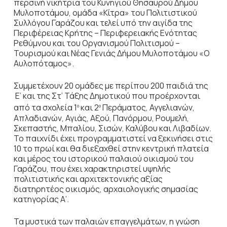
περσινή νικήτρια του Κυνηγιού Θησαυρού Δήμου
Μυλοποτάμου, ομάδα «Κίτρα» του Πολιτιστικού
Συλλόγου Γαράζου και τελεί υπό την αιγίδα της
Περιφέρειας Κρήτης – Περιφερειακής Ενότητας
Ρεθύμνου και του Οργανισμού Πολιτισμού –
Τουρισμού και Νέας Γενιάς Δήμου Μυλοποτάμου «Ο
Αυλοπόταμος».
Συμμετέχουν 20 ομάδες με περίπου 200 παιδιά της
Ε’ και της Στ’ Τάξης Δημοτικού που προέρχονται
από τα σχολεία 1
και 2
Περάματος, Αγγελιανών,
ο
ο
Απλαδιανών, Αγιάς, Αξού, Πανόρμου, Ρουμελή,
Σκεπαστής, Μπαλίου, Σισών, Καλύβου και Λιβαδίων.
Το παιχνίδι έχει προγραμματιστεί να ξεκινήσει στις
10 το πρωί και θα διεξαχθεί στην κεντρική πλατεία
και μέρος του ιστορικού παλαιού οικισμού του
Γαράζου, που έχει χαρακτηριστεί υψηλής
πολιτιστικής και αρχιτεκτονικής αξίας
διατηρητέος οικισμός, αρχαιολογικής σημασίας
κατηγορίας Α’.
Τα μυστικά των παλαιών επαγγελμάτων, η γνώση