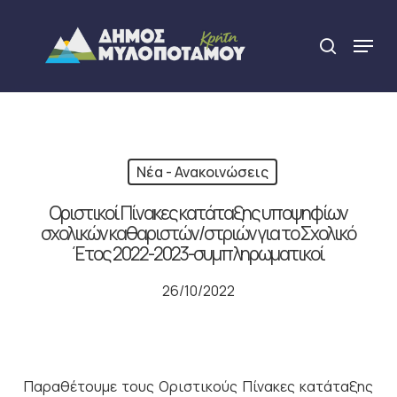
Skip
to
Menu
search
main
Close
content
Menu
Νέα - Ανακοινώσεις
Οριστικοί Πίνακες κατάταξης υποψηφίων
σχολικών καθαριστών/στριών για το Σχολικό
Έτος 2022-2023-συμπληρωματικοί
26/10/2022
Παραθέτουμε τους Οριστικούς Πίνακες κατάταξης