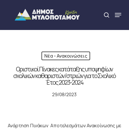
Skip
to
Menu
search
main
Close
content
Menu
Νέα - Ανακοινώσεις
Οριστικοί Πίνακες κατάταξης υποψηφίων
σχολικών καθαριστών/στριών για το Σχολικό
Έτος 2023-2024
29/08/2023
Ανάρτηση Πινάκων Αποτελεσμάτων Ανακοίνωσης με