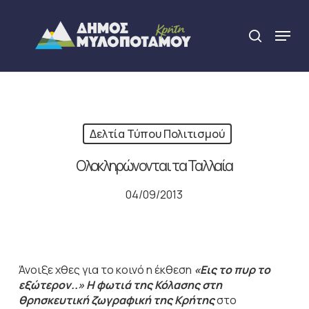
Skip
to
Menu
search
main
Close
content
Menu
Δελτία Τύπου Πολιτισμού
Ολοκληρώνονται τα Ταλλαία
04/09/2013
Άνοιξε χθες για το κοινό η έκθεση
«Εις το πυρ το
εξώτερον..»
Η φωτιά της Κόλασης στη
θρησκευτική ζωγραφική της Κρήτης
στο