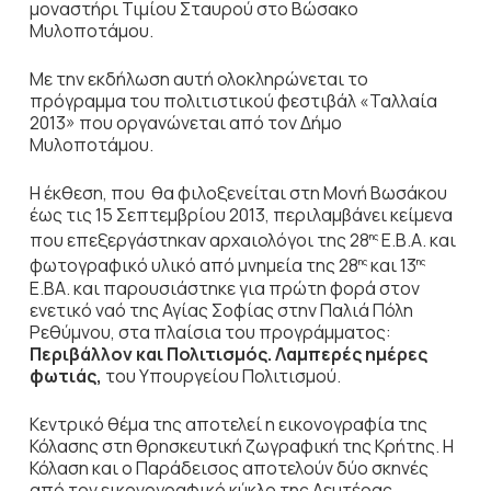
μοναστήρι Τιμίου Σταυρού στο Βώσακο
Μυλοποτάμου.
Με την εκδήλωση αυτή ολοκληρώνεται το
πρόγραμμα του πολιτιστικού φεστιβάλ «Ταλλαία
2013» που οργανώνεται από τον Δήμο
Μυλοποτάμου.
Η έκθεση, που θα φιλοξενείται στη Μονή Βωσάκου
έως τις 15 Σεπτεμβρίου 2013, περιλαμβάνει κείμενα
που επεξεργάστηκαν αρχαιολόγοι της 28
Ε.Β.Α. και
ης
φωτογραφικό υλικό από μνημεία της 28
και 13
ης
ης
Ε.ΒΑ. και παρουσιάστηκε για πρώτη φορά στον
ενετικό ναό της Αγίας Σοφίας στην Παλιά Πόλη
Ρεθύμνου, στα πλαίσια του προγράμματος:
Περιβάλλον και Πολιτισμός. Λαμπερές ημέρες
φωτιάς,
του Υπουργείου Πολιτισμού.
Κεντρικό θέμα της αποτελεί η εικονογραφία της
Κόλασης στη θρησκευτική ζωγραφική της Κρήτης. Η
Κόλαση και ο Παράδεισος αποτελούν δύο σκηνές
από τον εικονογραφικό κύκλο της Δευτέρας