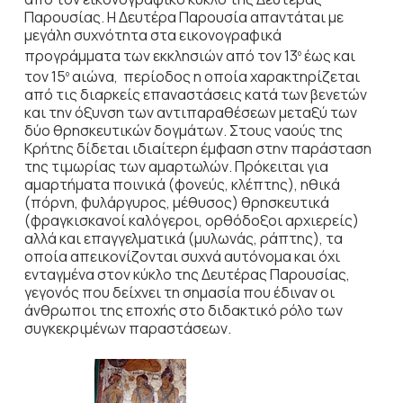
Παρουσίας. Η Δευτέρα Παρουσία απαντάται με
μεγάλη συχνότητα στα εικονογραφικά
προγράμματα των εκκλησιών από τον 13
έως και
ο
τον 15
αιώνα, περίοδος η οποία χαρακτηρίζεται
ο
από τις διαρκείς επαναστάσεις κατά των βενετών
και την όξυνση των αντιπαραθέσεων μεταξύ των
δύο θρησκευτικών δογμάτων. Στους ναούς της
Κρήτης δίδεται ιδιαίτερη έμφαση στην παράσταση
της τιμωρίας των αμαρτωλών. Πρόκειται για
αμαρτήματα ποινικά (φονεύς, κλέπτης), ηθικά
(πόρνη, φυλάργυρος, μέθυσος) θρησκευτικά
(φραγκισκανοί καλόγεροι, ορθόδοξοι αρχιερείς)
αλλά και επαγγελματικά (μυλωνάς, ράπτης), τα
οποία απεικονίζονται συχνά αυτόνομα και όχι
ενταγμένα στον κύκλο της Δευτέρας Παρουσίας,
γεγονός που δείχνει τη σημασία που έδιναν οι
άνθρωποι της εποχής στο διδακτικό ρόλο των
συγκεκριμένων παραστάσεων.