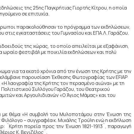
δηλώσεις της 25ης Παγκρήτιας Γιορτής Κίτρου, η οποία
ηγούμενο σε επιτυχία.
άνθρωποι παρακολούθησαν το πρόγραμμα των εκδηλώσεων,
ου στις εγκαταστάσεις του Γυμνασίου και ΕΠΑ.Λ. Γαράζου.
δοειδούς της χώρας, το οποίο απειλείται με εξαφάνιση,
α ωραίο φεστιβάλ με ποικιλία εκδηλώσεων και πολύ
ρωμα για τα εκατό χρόνια από την ένωση της Κρήτης με την
ριελάμβανε παρουσίαση Έκθεσης Φωτογραφίας των ΕFIAP
 «Η λαογραφία της Κρήτης τον περασμένο αιώνα» με τη
 Πολιτιστικού Συλλόγου Γαράζου, του Θεατρικού
αμιτών και Αργουλιδιανών «Ο Άγιος Μάμας» και του
α με θέμα «Η συμβολή του Μυλοποτάμου στην Ένωση της
ν Φιλόλογο – συγγραφέα κ. Μιχάλης Τρούλη ενώ η εκδήλωση
ρ: ¨Κρήτη πορεία προς την Ένωση 1821-1913¨, παραγωγή
θέριος Κ. Βενιζέλος¨.