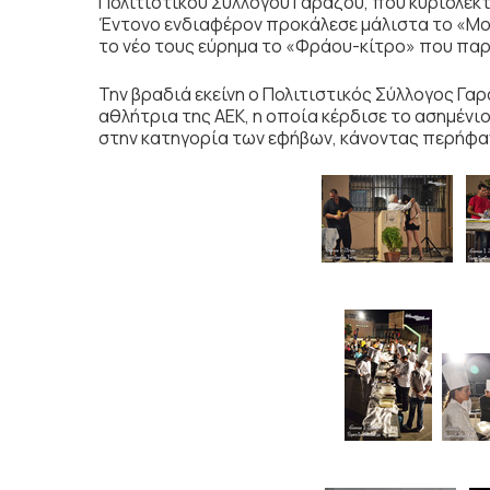
Πολιτιστικού Συλλόγου Γαράζου, που κυριολεκτ
Έντονο ενδιαφέρον προκάλεσε μάλιστα το «Μο 
το νέο τους εύρημα το «Φράου-κίτρο» που παρ
Την βραδιά εκείνη ο Πολιτιστικός Σύλλογος Γ
αθλήτρια της ΑΕΚ, η οποία κέρδισε το ασημέν
στην κατηγορία των εφήβων, κάνοντας περήφα