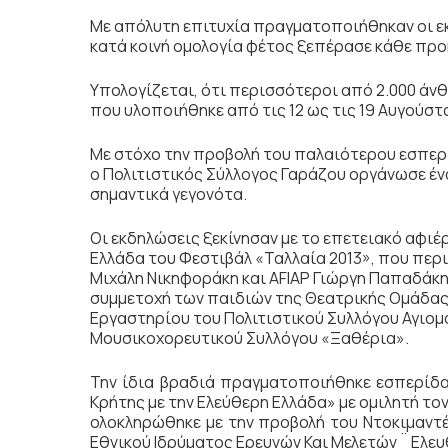
Με απόλυτη επιτυχία πραγματοποιήθηκαν οι εκ
κατά κοινή ομολογία φέτος ξεπέρασε κάθε προ
Υπολογίζεται, ότι περισσότεροι από 2.000 
που υλοποιήθηκε από τις 12 ως τις 19 Αυγούστ
Με στόχο την προβολή του παλαιότερου εσπερι
ο Πολιτιστικός Σύλλογος Γαράζου οργάνωσε έν
σημαντικά γεγονότα.
Οι εκδηλώσεις ξεκίνησαν με το επετειακό αφιέ
Ελλάδα του Φεστιβάλ «Ταλλαία 2013», που πε
Μιχάλη Νικηφοράκη και AFIAP Γιώργη Παπαδάκη
συμμετοχή των παιδιών της Θεατρικής Ομάδας
Εργαστηρίου του Πολιτιστικού Συλλόγου Αγιομ
Μουσικοχορευτικού Συλλόγου «Ξαθέρια».
Την ίδια βραδιά πραγματοποιήθηκε εσπερίδ
Κρήτης με την Ελεύθερη Ελλάδα» με ομιλητή το
ολοκληρώθηκε με την προβολή του Ντοκιμαντέ
Εθνικού Ιδρύματος Ερευνών Και Μελετών ¨ Ελευ