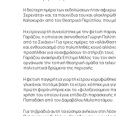
Η δεύτερη ημέρα των εκδηλώσεων ήταν αφιερωμ
Σερενάτα» και τα παιχνίδια του και ολοκληρώ
Καλοκυρά» από τον Θεατρικό Περίπλου, που μά
Η κιτρογιορτή συνεχίστηκε με την φετινή παρ
Γαράζου, η οποία σε σκηνοθεσία Γιώργη Πολίτ
από το Σικάγο»! Για τρεις ημέρες τα «αλάνθα
και ενθουσιασμό στο πολυπληθές κοινό αλλά κ
προσήλθαν για να εκφράσουν τη στήριξη τους.
Γαράζου ανακήρυξε Επίτιμο Μέλος του τον σκην
οργάνωσε την τοπική θεατρική ομάδα τα τελε
πολιτιστικά δρώμενα της περιοχής.
Η φετινή παγκρήτια γιορτή κίτρου κορυφώθηκε
γλυκά και ποτά με βάση το κίτρο, κόπηκε μια γι
πρώτη φορά υπήρχε και το «φιλοξενούμενο παρ
χρήση του οποίου έγινε επίδειξη παρασκευής
Παπαδάκη από τον Δαμαβόλου Μυλοποτάμου.
Για τη βραδιά αυτή τα εύσημα ανήκουν στη Λέσ