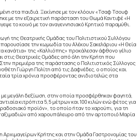
ένη στα παιδιά. Ξεκίνησε με τον κλόουν «Τσαφ Τσουφ
θηκε με την εξαιρετική παράσταση του Θωμά Καντιφέ «Η
γεψε το κοινό με τον αναγεννησιακό Κρητικό παραμύθι.
αγωγή της Θεατρικής Ομάδας του Πολιτιστικού Συλλόγου
η παρουσίασε την κωμωδία του Αλέκου Σακελάριου «Η Θεία
στα κανάτια» της «Καλλιόπης» προκάλεσαν άφθονο γέλιο
αι στις Θεατρικές Ομάδες από όλη την Κρήτη που
 Στην πρεμιέρα της παράστασης ο Πολιτιστικός Σύλλογος
οθέτη Γιώργη Πολίτη από τις Δαφνέδες, ο οποίος και
υταία τρία χρόνια προσφέροντας ανιδιοτελώς στα
 με μεγάλη δεξίωση, στην οποία προσφέρθηκαν φαγητά,
γαντιαία κιτρόπιτα 5,5 μέτρων και 100 κιλών ενώ φέτος για
αδοσιακό προϊόν», το οποίο ήταν το χαρούπι, για τη
 παξιμαδιών από χαρουπάλευρο από την αρτοποιό Μαρία
χη Αρχιμαγείρων Κρήτης και στην Ομάδα Γαστρονομίας του