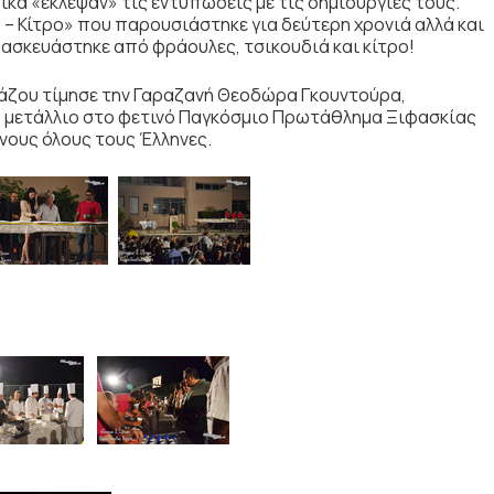
ικά «έκλεψαν» τις εντυπώσεις με τις δημιουργίες τους.
– Κίτρο» που παρουσιάστηκε για δεύτερη χρονιά αλλά και
ασκευάστηκε από φράουλες, τσικουδιά και κίτρο!
αράζου τίμησε την Γαραζανή Θεοδώρα Γκουντούρα,
ιο μετάλλιο στο φετινό Παγκόσμιο Πρωτάθλημα Ξιφασκίας
νους όλους τους Έλληνες.