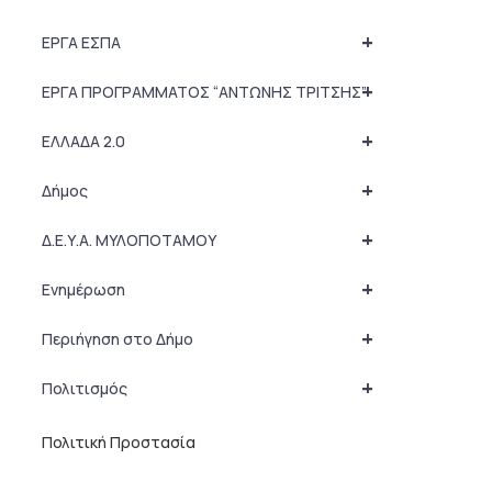
+
ΕΡΓΑ ΕΣΠΑ
+
ΕΡΓΑ ΠΡΟΓΡΑΜΜΑΤΟΣ “ΑΝΤΩΝΗΣ ΤΡΙΤΣΗΣ”
+
ΕΛΛΑΔΑ 2.0
+
Δήμος
+
Δ.Ε.Υ.Α. ΜΥΛΟΠΟΤΑΜΟΥ
+
Ενημέρωση
+
Περιήγηση στο Δήμο
+
Πολιτισμός
Πολιτική Προστασία