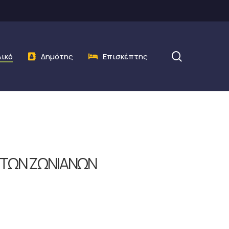
search
λικό
Δημότης
Επισκέπτης
 ΤΩΝ ΖΩΝΙΑΝΩΝ