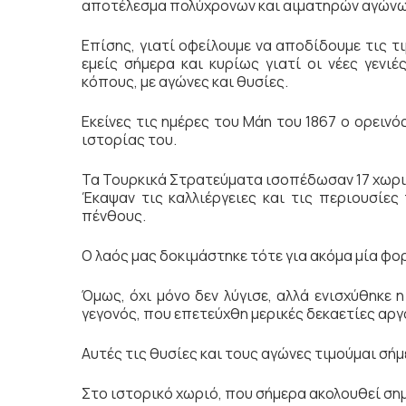
αποτέλεσμα πολύχρονων και αιματηρών αγώνων
Επίσης, γιατί οφείλουμε να αποδίδουμε τις τι
εμείς σήμερα και κυρίως γιατί οι νέες γενι
κόπους, με αγώνες και θυσίες.
Εκείνες τις ημέρες του Μάη του 1867 ο ορειν
ιστορίας του.
Τα Τουρκικά Στρατεύματα ισοπέδωσαν 17 χωριά
Έκαψαν τις καλλιέργειες και τις περιουσίε
πένθους.
Ο λαός μας δοκιμάστηκε τότε για ακόμα μία φο
Όμως, όχι μόνο δεν λύγισε, αλλά ενισχύθηκε
γεγονός, που επετεύχθη μερικές δεκαετίες αργ
Αυτές τις θυσίες και τους αγώνες τιμούμαι σή
Στο ιστορικό χωριό, που σήμερα ακολουθεί ση