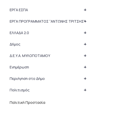
+
ΕΡΓΑ ΕΣΠΑ
+
ΕΡΓΑ ΠΡΟΓΡΑΜΜΑΤΟΣ “ΑΝΤΩΝΗΣ ΤΡΙΤΣΗΣ”
+
ΕΛΛΑΔΑ 2.0
+
Δήμος
+
Δ.Ε.Υ.Α. ΜΥΛΟΠΟΤΑΜΟΥ
+
Ενημέρωση
+
Περιήγηση στο Δήμο
+
Πολιτισμός
Πολιτική Προστασία