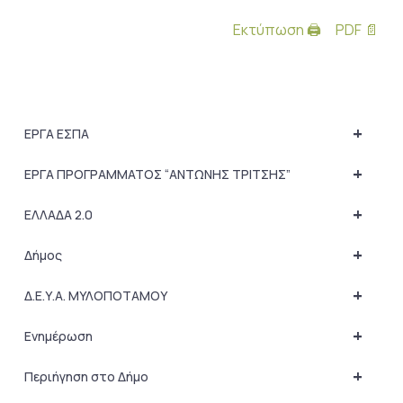
Εκτύπωση 🖨
PDF 📄
+
ΕΡΓΑ ΕΣΠΑ
+
ΕΡΓΑ ΠΡΟΓΡΑΜΜΑΤΟΣ “ΑΝΤΩΝΗΣ ΤΡΙΤΣΗΣ”
+
ΕΛΛΑΔΑ 2.0
+
Δήμος
+
Δ.Ε.Υ.Α. ΜΥΛΟΠΟΤΑΜΟΥ
+
Ενημέρωση
+
Περιήγηση στο Δήμο