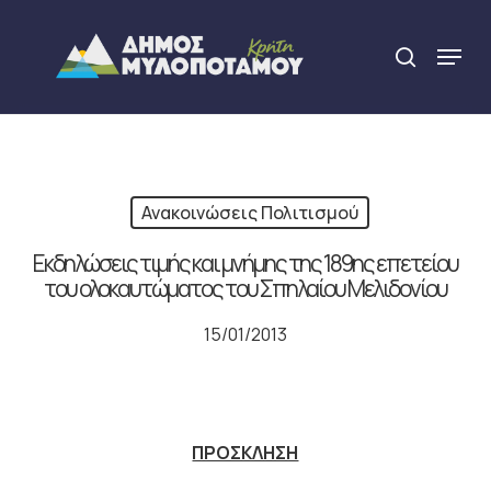
Skip
to
Menu
search
main
Close
content
Menu
Ανακοινώσεις Πολιτισμού
Εκδηλώσεις τιμής και μνήμης της 189ης επετείου
του ολοκαυτώματος του Σπηλαίου Μελιδονίου
15/01/2013
ΠΡΟΣΚΛΗΣΗ