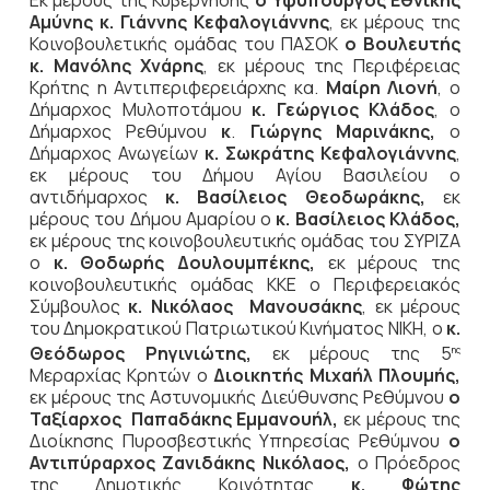
Αμύνης κ. Γιάννης Κεφαλογιάννης
, εκ μέρους της
Κοινοβουλετικής ομάδας του ΠΑΣΟΚ
ο Βουλευτής
κ. Μανόλης Χνάρης
, εκ μέρους της Περιφέρειας
Κρήτης η Αντιπεριφερειάρχης κα.
Μαίρη Λιονή
, ο
Δήμαρχος Μυλοποτάμου
κ. Γεώργιος Κλάδος
, ο
Δήμαρχος Ρεθύμνου
κ
.
Γιώργης Μαρινάκης,
ο
Δήμαρχος Ανωγείων
κ. Σωκράτης Κεφαλογιάννης
,
εκ μέρους του Δήμου Αγίου Βασιλείου ο
αντιδήμαρχος
κ. Βασίλειος Θεοδωράκης,
εκ
μέρους του Δήμου Αμαρίου ο
κ. Βασίλειος Κλάδος,
εκ μέρους της κοινοβουλευτικής ομάδας του ΣΥΡΙΖΑ
ο
κ. Θοδωρής Δουλουμπέκης,
εκ μέρους της
κοινοβουλευτικής ομάδας ΚΚΕ ο Περιφερειακός
Σύμβουλος
κ. Νικόλαος Μανουσάκης
, εκ μέρους
του Δημοκρατικού Πατριωτικού Κινήματος ΝΙΚΗ, ο
κ.
Θεόδωρος Ρηγινιώτης,
εκ μέρους της 5
ης
Μεραρχίας Κρητών
ο
Διοικητής Μιχαήλ Πλουμής,
εκ μέρους της Αστυνομικής Διεύθυνσης Ρεθύμνου
ο
Ταξίαρχος
Παπαδάκης Εμμανουήλ,
εκ μέρους της
Διοίκησης
Πυροσβεστικής Υπηρεσίας Ρεθύμνου
ο
Αντιπύραρχος Ζανιδάκης Νικόλαος,
ο Πρόεδρος
της Δημοτικής Κοινότητας
κ. Φώτης