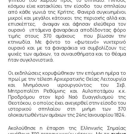
κόσμου είχε κατακλίσει την είσοδο του σπηλαίου
από κάθε γωνιά της Κρήτης. Φανερά συγκινημένοι
μικροί και μεγάλοι κάτοικοι της περιοχής αλλά και
επισκέπτες, άναψαν και άφησαν ελεύθερα τον
ουρανό ιπτάμενα φαναράκια αποδίδοντας φόρο
τιμής στους 370 αμάχους που βίωσαν την
κτηνωδία. Με φόντο το «φωτεινό» νυχτερινό
ουρανό και με τα φαναράκια να συμβολίζουν τις
ψυχές των αμάχων, τα συναισθήματα και το θέαμα
ήταν συγκλονιστικά.
Οι εκδηλώσεις κορυφώθηκαν την επόμενη ημέρα το
πρωί με την τέλεση Αρχιερατικής Θείας Λειτουργία
και Μνημόσυνο ιερουργούντος του Σεβ.
Μητροπολίτη Ρεθύμνης και Αυλοποτάμου κ.κ.
Προδρόμου στον Ιερό Ναό Ευαγγελισμού της
Θεοτόκου, ο οποίος έχει ανεγερθεί στην είσοδο του
ιστορικού σπηλαίου στη μνήμη των 370
ολοκαυτωθέντων αμάχων της 24ης Ιανουαρίου 1824.
Ακολούθησε η έπαρση της Ελληνικής Σημαίας
μεγέθους 300 τετραγωνικών μέτρων. Με το
τμήμα