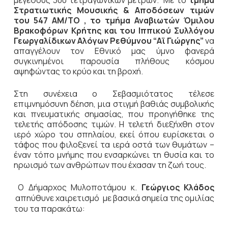
Στρατιωτικής Μουσικής & Αποδόσεων τιμών
του 547 ΑΜ/ΤΟ , το τμήμα Αναβιωτών Όμιλου
Βρακοφόρων Κρήτης και του Ιππικού Συλλόγου
Γεωργαλίδικων Αλόγων Ρεθύμνου “Αϊ Γιώργης”
να
απαγγέλουν τον Εθνικό μας ύμνο φανερά
συγκινημένοι παρουσία πλήθους κόσμου
αψηφώντας το κρύο και τη βροχή.
Στη συνέχεια ο Σεβασμιότατος τέλεσε
επιμνημόσυνη δέηση, μια στιγμή βαθιάς συμβολικής
και πνευματικής σημασίας, που προηγήθηκε της
τελετής απόδοσης τιμών. Η τελετή διεξήχθη στον
ιερό χώρο του σπηλαίου, εκεί όπου ευρίσκεται ο
τάφος που φιλοξενεί τα ιερά οστά των θυμάτων –
έναν τόπο μνήμης που ενσαρκώνει τη θυσία και το
ηρωισμό των ανθρώπων που έχασαν τη ζωή τους.
Ο Δήμαρχος Μυλοποτάμου κ.
Γεώργιος Κλάδος
απηύθυνε χαιρετισμό
με βασικά σημεία της ομιλίας
του τα παρακάτω: