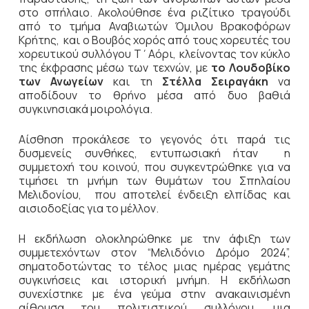
στο σπήλαιο. Ακολούθησε ένα ριζίτικο τραγούδι
από το τμήμα Αναβιωτών Όμιλου Βρακοφόρων
Κρήτης, και ο Βουβός χορός από τους χορευτές του
χορευτικού συλλόγου Τ΄Αόρι, κλείνοντας τον κύκλο
της έκφρασης μέσω των τεχνών, με
το Λουδοβίκο
των Ανωγείων
και τη
Στέλλα Σειραγάκη
να
αποδίδουν το θρήνο μέσα από δυο βαθιά
συγκινησιακά μοιρολόγια.
Αίσθηση προκάλεσε το γεγονός ότι παρά τις
δυσμενείς συνθήκες, εντυπωσιακή ήταν η
συμμετοχή του κοινού, που συγκεντρώθηκε για να
τιμήσει τη μνήμη των θυμάτων του Σπηλαίου
Μελιδονίου, που αποτελεί ένδειξη ελπίδας και
αισιοδοξίας για το μέλλον.
Η εκδήλωση ολοκληρώθηκε με την άφιξη των
συμμετεχόντων στον “Μελιδόνιο Δρόμο 2024”,
σηματοδοτώντας το τέλος μιας ημέρας γεμάτης
συγκινήσεις και ιστορική μνήμη. Η εκδήλωση
συνεχίστηκε με ένα γεύμα στην ανακαινισμένη
αίθουσα του πολιτιστικού συλλόγου, μια