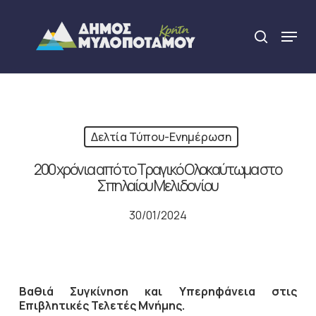
Skip
to
Menu
search
main
Close
content
Menu
Δελτία Τύπου-Ενημέρωση
200 χρόνια από το Τραγικό Ολοκαύτωμα στο
Σπηλαίου Μελιδονίου
30/01/2024
Βαθιά Συγκίνηση και Υπερηφάνεια στις
Επιβλητικές Τελετές Μνήμης.