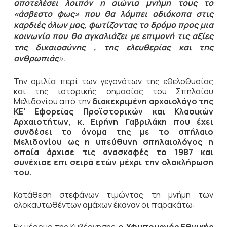
αποτελέσει λοιπόν η αιώνια μνήμη τους το
«άσβεστο φως» που θα λάμπει αδιάκοπα στις
καρδιές όλων μας, φωτίζοντας το δρόμο προς μια
κοινωνία που θα αγκαλιάζει με επιμονή τις αξίες
της δικαιοσύνης , της ελευθερίας και της
ανθρωπιάς
».
Την ομιλία περί των γεγονότων της εθελοθυσίας
και της ιστορικής σημασίας του Σπηλαίου
Μελιδονίου από την
διακεκριμένη αρχαιολόγο της
ΚΕ’ Εφορείας Προϊστορικών και Κλασικών
Αρχαιοτήτων, κ. Ειρήνη Γαβριλάκη που έχει
συνδέσει το όνομα της με το σπήλαιο
Μελιδονίου ως η υπεύθυνη σπηλαιολόγος η
οποία άρχισε τις ανασκαφές το 1987 και
συνέχισε επι σειρά ετών μέχρι την ολοκλήρωση
του.
Κατάθεση στεφάνων τιμώντας τη μνήμη των
ολοκαυτωθέντων αμάχων έκαναν οι παρακάτω:
Εκ μέρους της Κυβέρνησης
ο Υφυπουργός Εθνικής