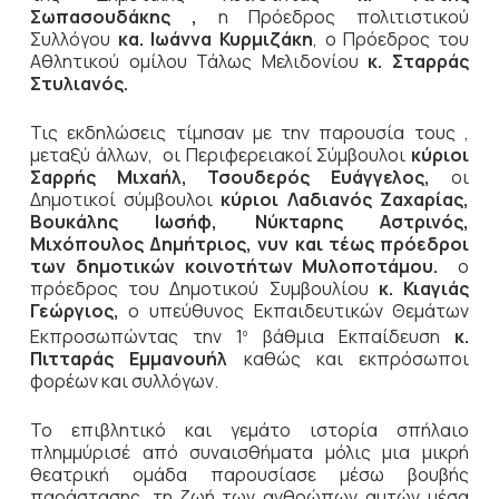
Σωπασουδάκης ,
η Πρόεδρος πολιτιστικού
Συλλόγου
κα.
Ιωάννα Κυρμιζάκη
, ο Πρόεδρος του
Αθλητικού ομίλου Τάλως Μελιδονίου
κ. Σταρράς
Στυλιανός.
Τις εκδηλώσεις τίμησαν με την παρουσία τους ,
μεταξύ άλλων,
οι Περιφερειακοί Σύμβουλοι
κύριοι
Σαρρής Μιχαήλ, Τσουδερός Ευάγγελος,
οι
Δημοτικοί σύμβουλοι
κύριοι Λαδιανός Ζαχαρίας,
Βουκάλης Ιωσήφ, Νύκταρης Αστρινός,
Μιχόπουλος Δημήτριος, νυν και τέως πρόεδροι
των δημοτικών κοινοτήτων Μυλοποτάμου.
ο
πρόεδρος του Δημοτικού Συμβουλίου
κ. Κιαγιάς
Γεώργιος,
ο υπεύθυνος Εκπαιδευτικών Θεμάτων
Εκπροσωπώντας την 1
βάθμια Εκπαίδευση
κ.
ο
Πιτταράς Εμμανουήλ
καθώς και εκπρόσωποι
φορέων και συλλόγων.
Το επιβλητικό και γεμάτο ιστορία σπήλαιο
πλημμύρισέ από συναισθήματα μόλις μια μικρή
θεατρική ομάδα παρουσίασε μέσω βουβής
παράστασης, τη ζωή των ανθρώπων αυτών μέσα