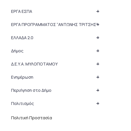
+
ΕΡΓΑ ΕΣΠΑ
+
ΕΡΓΑ ΠΡΟΓΡΑΜΜΑΤΟΣ “ΑΝΤΩΝΗΣ ΤΡΙΤΣΗΣ”
+
ΕΛΛΑΔΑ 2.0
+
Δήμος
+
Δ.Ε.Υ.Α. ΜΥΛΟΠΟΤΑΜΟΥ
+
Ενημέρωση
+
Περιήγηση στο Δήμο
+
Πολιτισμός
Πολιτική Προστασία