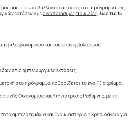
μου μας, ότι υποβάλλονται αιτήσεις στο πρόγραμμα της
γικών εκτάσεων με
οινοποιήσιμες ποικιλίες
,
έως τις 15
συμπεριλαμβανομένου και του επανεμβολιασμού
ίδων στις αμπελουργικές εκτάσεις
μετοχή στο πρόγραμμα, καθορίζεται το ένα (1) στρέμμα.
ροτικής Οικονομίας και Κτηνιατρικής Ρεθύμνης, με τα
φα:
όκτητα αμπελοτεμάχια και Ενοικιαστήριο ή Χρησιδάνειο για