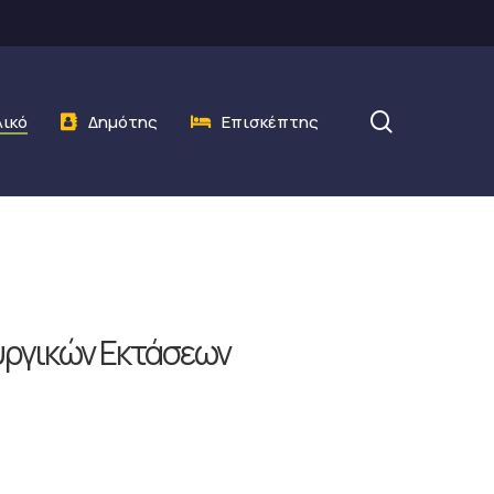
search
λικό
Δημότης
Επισκέπτης
ργικών Εκτάσεων