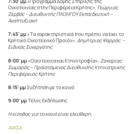
7:30’ μμ
«Πρόγραμμα Δομής Στήριξης της
Οικοτεχνίας στην Περιφέρεια Κρήτης»,
Γεώργιος
Ζερβός – Διευθυντής ΠΛΟΗΓΟΥ Εκπαιδευτική –
Αναπτυξιακή
7:45’ μμ
«Τα χαρακτηριστικά που πρέπει να έχει το
Κρητικό Οικοτεχνικό Προϊόν»,
Δημήτριος Ψαρράς –
Ειδικός Συνεργάτης
8:00’ μμ
«Οικοτεχνία και Κτηνοτροφία»,
Ζαχαρίας
Σωμαράς – Προϊστάμενος Διεύθυνσης Κτηνιατρικής
Περιφέρειας Κρήτης
8:15’ μμ
Συζήτηση με το κοινό
9:00’ μμ
Τέλος Εκδήλωσης
Η είσοδος για το κοινό είναι ελεύθερη.
ΑΦΙΣΑ