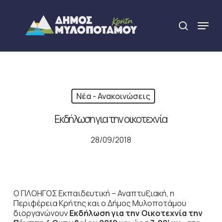
Skip
to
Menu
search
main
Close
content
Menu
Νέα - Ανακοινώσεις
Εκδήλωση για την οικοτεχνία
28/09/2018
Ο ΠΛΟΗΓΟΣ Εκπαιδευτική – Αναπτυξιακή, η
Περιφέρεια Κρήτης και ο Δήμος Μυλοποτάμου
διοργανώνουν
Εκδήλωση για την Οικοτεχνία την