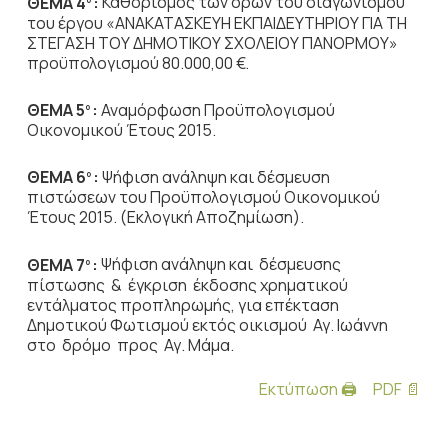
ΘΕΜΑ 4
:
Καθορισμός των όρων του διαγωνισμού
του έργου «ΑΝΑΚΑΤΑΣΚΕΥΗ ΕΚΠΑΙΔΕΥΤΗΡΙΟΥ ΓΙΑ ΤΗ
ΣΤΕΓΑΣΗ ΤΟΥ ΔΗΜΟΤΙΚΟΥ ΣΧΟΛΕΙΟΥ ΠΑΝΟΡΜΟΥ»
προϋπολογισμού 80.000,00 €.
ΘΕΜΑ 5
:
Αναμόρφωση Προϋπολογισμού
ο
Οικονομικού Έτους 2015.
ΘΕΜΑ 6
:
Ψήφιση ανάληψη και δέσμευση
ο
πιστώσεων του Προϋπολογισμού Οικονομικού
Έτους 2015. (Εκλογική Αποζημίωση).
ΘΕΜΑ 7
:
Ψήφιση ανάληψη και δέσμευσης
ο
πίστωσης & έγκριση έκδοσης χρηματικού
εντάλματος προπληρωμής, για επέκταση
Δημοτικού Φωτισμού εκτός οικισμού Αγ. Ιωάννη
στο δρόμο προς Αγ. Μάμα.
Εκτύπωση 🖨
PDF 📄