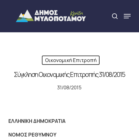
Skip
to
Menu
search
main
Close
content
Menu
Οικονομική Επιτροπή
Σύγκληση Οικονομικής Επιτροπής 31/08/2015
31/08/2015
ΕΛΛΗΝΙΚΗ ΔΗΜΟΚΡΑΤΙΑ
NOMO
Σ ΡΕΘΥΜΝΟΥ