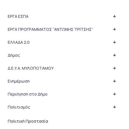
+
ΕΡΓΑ ΕΣΠΑ
+
ΕΡΓΑ ΠΡΟΓΡΑΜΜΑΤΟΣ “ΑΝΤΩΝΗΣ ΤΡΙΤΣΗΣ”
+
ΕΛΛΑΔΑ 2.0
+
Δήμος
+
Δ.Ε.Υ.Α. ΜΥΛΟΠΟΤΑΜΟΥ
+
Ενημέρωση
+
Περιήγηση στο Δήμο
+
Πολιτισμός
Πολιτική Προστασία