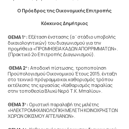
Ο Πρόεδρος
της Οικονομικής Επιτροπής
Κόκκινος Δημήτριος
ΘΕΜΑ 1
:
Εξέταση ένστασης (α΄στάδιο υποβολής
ο
δικαιολογητικών) του διαγωνισμού για την
προμήθεια «ΠΡΟΜΗΘΕΙΑ ΚΑΔΩΝ ΑΠΟΡΡΙΜΜΑΤΩΝ».
(Πρακτικό 2ο Επιτροπής Διαγωνισμού).
ΘΕΜΑ 2
:
Αποδοχή πίστωσης, τροποποίηση
ο
Προϋπολογισμού Οικονομικού Έτους 2015, ένταξη
στο τεχνικό πρόγραμμα και καθορισμός τρόπου
εκτέλεσης της εργασίας «Καθαρισμός παραλίας
στην τοποθεσία Βλυχύ Νερό Τ.Κ. Μπαλίου».
ΘΕΜΑ 3
:
Οριστική παραλαβή της μελέτης
ο
«ΗΛΕΚΤΡΟΜΗΧΑΝΟΛΟΓΙΚΗ ΜΕΛΕΤΗ ΚΟΙΝΟΧΡΗΣΤΩΝ
ΧΩΡΩΝ ΟΙΚΙΣΜΟΥ ΑΓΓΕΛΙΑΝΩΝ».
ο