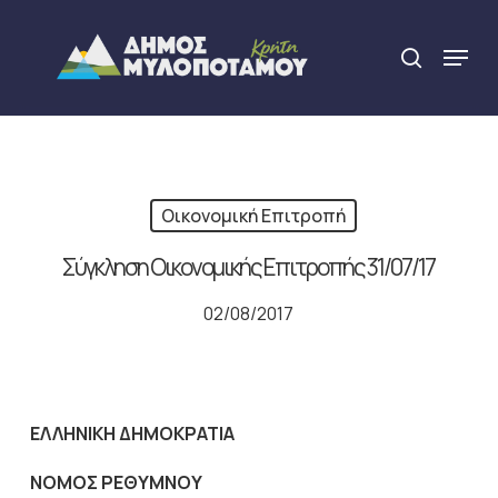
Skip
to
Menu
search
main
Close
content
Menu
Οικονομική Επιτροπή
Σύγκληση Οικονομικής Επιτροπής 31/07/17
02/08/2017
ΕΛΛΗΝΙΚΗ ΔΗΜΟΚΡΑΤΙΑ
NOMO
Σ ΡΕΘΥΜΝΟΥ