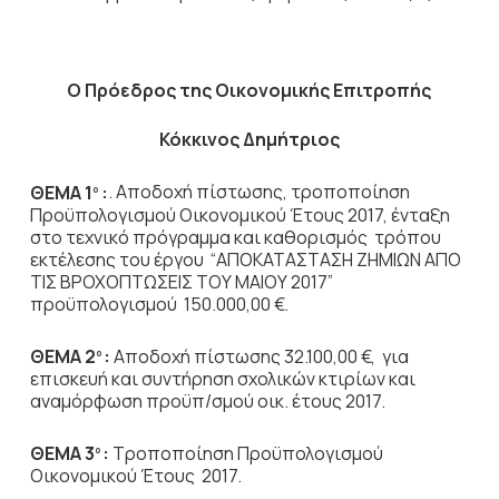
Ο Πρόεδρος
της Οικονομικής Επιτροπής
Κόκκινος Δημήτριος
ΘΕΜΑ 1
:
.
Αποδοχή πίστωσης, τροποποίηση
ο
Προϋπολογισμού Οικονομικού Έτους 2017, ένταξη
στο τεχνικό πρόγραμμα και καθορισμός τρόπου
εκτέλεσης του έργου “ΑΠΟΚΑΤΑΣΤΑΣΗ ΖΗΜΙΩΝ ΑΠΟ
ΤΙΣ ΒΡΟΧΟΠΤΩΣΕΙΣ ΤΟΥ ΜΑΙΟΥ 2017”
προϋπολογισμού 150.000,00 €.
ΘΕΜΑ 2
:
Αποδοχή πίστωσης 32.100,00 €, για
ο
επισκευή και συντήρηση σχολικών κτιρίων και
αναμόρφωση προϋπ/σμού οικ. έτους 2017.
ΘΕΜΑ 3
:
Τροποποίηση Προϋπολογισμού
ο
Οικονομικού Έτους 2017.