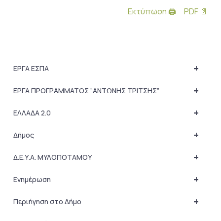
Εκτύπωση 🖨
PDF 📄
+
ΕΡΓΑ ΕΣΠΑ
+
ΕΡΓΑ ΠΡΟΓΡΑΜΜΑΤΟΣ “ΑΝΤΩΝΗΣ ΤΡΙΤΣΗΣ”
+
ΕΛΛΑΔΑ 2.0
+
Δήμος
+
Δ.Ε.Υ.Α. ΜΥΛΟΠΟΤΑΜΟΥ
+
Ενημέρωση
+
Περιήγηση στο Δήμο