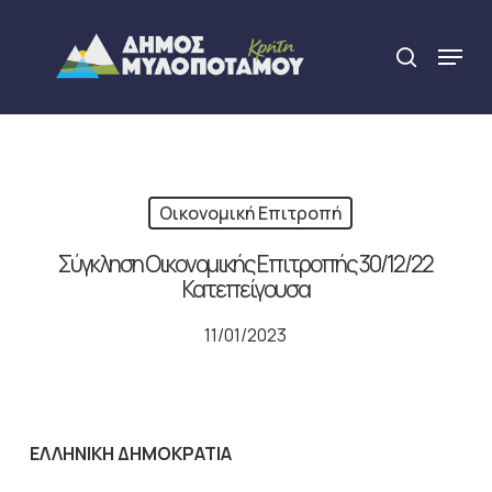
Skip
to
Menu
search
main
Close
content
Menu
Οικονομική Επιτροπή
Σύγκληση Οικονομικής Επιτροπής 30/12/22
Κατεπείγουσα
11/01/2023
ΕΛΛΗΝΙΚΗ ΔΗΜΟΚΡΑΤΙΑ