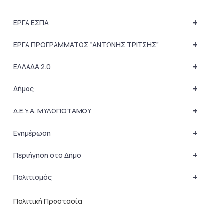
+
ΕΡΓΑ ΕΣΠΑ
+
ΕΡΓΑ ΠΡΟΓΡΑΜΜΑΤΟΣ “ΑΝΤΩΝΗΣ ΤΡΙΤΣΗΣ”
+
ΕΛΛΑΔΑ 2.0
+
Δήμος
+
Δ.Ε.Υ.Α. ΜΥΛΟΠΟΤΑΜΟΥ
+
Ενημέρωση
+
Περιήγηση στο Δήμο
+
Πολιτισμός
Πολιτική Προστασία