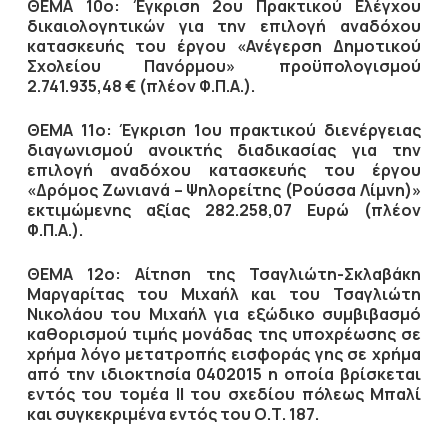
ΘΕΜΑ 10ο: Έγκριση 2ου Πρακτικού Ελέγχου
δικαιολογητικών για την επιλογή αναδόχου
κατασκευής του έργου «Ανέγερση Δημοτικού
Σχολείου Πανόρμου» προϋπολογισμού
2.741.935,48 € (πλέον Φ.Π.Α.).
ΘΕΜΑ 11ο: Έγκριση 1ου πρακτικού διενέργειας
διαγωνισμού ανοικτής διαδικασίας για την
επιλογή αναδόχου κατασκευής του έργου
«Δρόμος Ζωνιανά – Ψηλορείτης (Ρούσσα Λίμνη)»
εκτιμώμενης αξίας 282.258,07 Ευρώ (πλέον
Φ.Π.Α.).
ΘΕΜΑ 12ο: Αίτηση της Τσαγλιώτη-Σκλαβάκη
Μαργαρίτας του Μιχαήλ και του Τσαγλιώτη
Νικολάου του Μιχαήλ για εξώδικο συμβιβασμό
καθορισμού τιμής μονάδας της υποχρέωσης σε
χρήμα λόγο μετατροπής εισφοράς γης σε χρήμα
από την ιδιοκτησία 0402015 η οποία βρίσκεται
εντός του τομέα IΙ του σχεδίου πόλεως Μπαλί
και συγκεκριμένα εντός του Ο.Τ. 187.