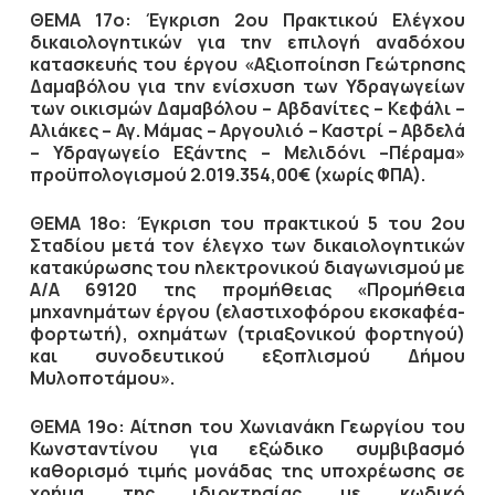
ΘΕΜΑ 17ο: Έγκριση 2ου Πρακτικού Ελέγχου
δικαιολογητικών για την επιλογή αναδόχου
κατασκευής του έργου «Αξιοποίηση Γεώτρησης
Δαμαβόλου για την ενίσχυση των Υδραγωγείων
των οικισμών Δαμαβόλου – Αβδανίτες – Κεφάλι –
Αλιάκες – Αγ. Μάμας – Αργουλιό – Καστρί – Αβδελά
– Υδραγωγείο Εξάντης – Μελιδόνι –Πέραμα»
προϋπολογισμού 2.019.354,00€ (χωρίς ΦΠΑ).
ΘΕΜΑ 18ο: Έγκριση του πρακτικού 5 του 2ου
Σταδίου μετά τον έλεγχο των δικαιολογητικών
κατακύρωσης του ηλεκτρονικού διαγωνισμού με
Α/Α 69120 της προμήθειας «Προμήθεια
μηχανημάτων έργου (ελαστιχοφόρου εκσκαφέα-
φορτωτή), οχημάτων (τριαξονικού φορτηγού)
και συνοδευτικού εξοπλισμού Δήμου
Μυλοποτάμου».
ΘΕΜΑ 19ο: Αίτηση του Xωνιανάκη Γεωργίου του
Κωνσταντίνου για εξώδικο συμβιβασμό
καθορισμό τιμής μονάδας της υποχρέωσης σε
χρήμα της ιδιοκτησίας με κωδικό