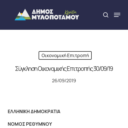
Skip
to
Menu
search
main
Close
content
Menu
Οικονομική Επιτροπή
Σύγκληση Οικονομικής Επιτροπής 30/09/19
26/09/2019
ΕΛΛΗΝΙΚΗ ΔΗΜΟΚΡΑΤΙΑ
NOMO
Σ ΡΕΘΥΜΝΟΥ