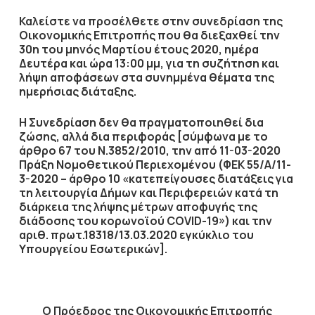
Καλείστε να προσέλθετε στην συνεδρίαση της
Οικονομικής Επιτροπής που θα διεξαχθεί την
30η
του μηνός
Μαρτίου
έτους
2020
, ημέρα
Δευτέρα
και ώρα
13:00 μμ
,
για τη συζήτηση
και
λήψη αποφάσεων στα συνημμένα θέματα της
ημερήσιας διάταξης.
H Συνεδρίαση δεν θα πραγματοποιηθεί δια
ζώσης, αλλά δια περιφοράς [σύμφωνα με το
άρθρο 67 του Ν.3852/2010, την από 11-03-2020
Πράξη Νομοθετικού Περιεχομένου (ΦΕΚ 55/Α/11-
3-2020 – άρθρο 10 «κατεπείγουσες διατάξεις για
τη λειτουργία Δήμων και Περιφερειών κατά τη
διάρκεια της λήψης μέτρων αποφυγής της
διάδοσης του κορωνοϊού COVID-19») και την
αριθ. πρωτ.18318/13.03.2020 εγκύκλιο του
Υπουργείου Εσωτερικών].
Ο Πρόεδρος
της Οικονομικής Επιτροπής