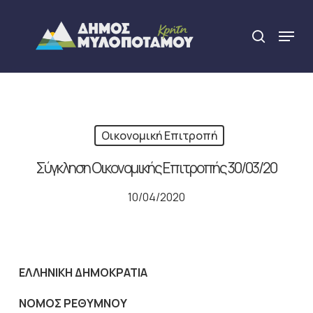
Skip
to
Menu
search
main
Close
content
Menu
Οικονομική Επιτροπή
Σύγκληση Οικονομικής Επιτροπής 30/03/20
10/04/2020
ΕΛΛΗΝΙΚΗ ΔΗΜΟΚΡΑΤΙΑ
NOMO
Σ ΡΕΘΥΜΝΟΥ