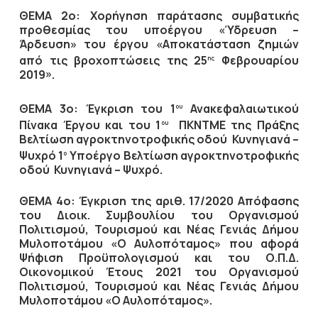
ΘΕΜΑ 2ο:
X
ορήγηση παράτασης συμβατικής
προθεσμίας του υποέργου «Ύδρευση –
Άρδευση» του έργου «Αποκατάσταση ζημιών
από τις βροχοπτώσεις της 25
Φεβρουαρίου
ης
2019».
ΘΕΜΑ 3ο: Έγκριση του 1
Ανακεφαλαιωτικού
ου
Πίνακα Έργου και του 1
ΠΚΝΤΜΕ της Πράξης
ου
Βελτίωση αγροκτηνοτροφικής οδού Κυνηγιανά –
Ψυχρό 1
Υποέργο Βελτίωση αγροκτηνοτροφικής
ο
οδού Κυνηγιανά – Ψυχρό.
ΘΕΜΑ 4ο: Έγκριση της αριθ. 17/2020 Απόφασης
του Διοικ. Συμβουλίου του Οργανισμού
Πολιτισμού, Τουρισμού και Νέας Γενιάς Δήμου
Μυλοποτάμου «Ο Αυλοπόταμος» που αφορά
Ψήφιση Προϋπολογισμού και του Ο.Π.Δ.
Οικονομικού Έτους 2021 του Οργανισμού
Πολιτισμού, Τουρισμού και Νέας Γενιάς Δήμου
Μυλοποτάμου «Ο Αυλοπόταμος».