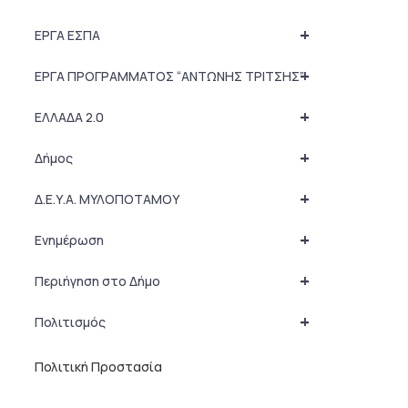
+
ΕΡΓΑ ΕΣΠΑ
+
ΕΡΓΑ ΠΡΟΓΡΑΜΜΑΤΟΣ “ΑΝΤΩΝΗΣ ΤΡΙΤΣΗΣ”
+
ΕΛΛΑΔΑ 2.0
+
Δήμος
+
Δ.Ε.Υ.Α. ΜΥΛΟΠΟΤΑΜΟΥ
+
Ενημέρωση
+
Περιήγηση στο Δήμο
+
Πολιτισμός
Πολιτική Προστασία