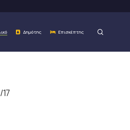
search
λικό
Δημότης
Επισκέπτης
/17