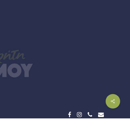
facebook
instagram
phone
email