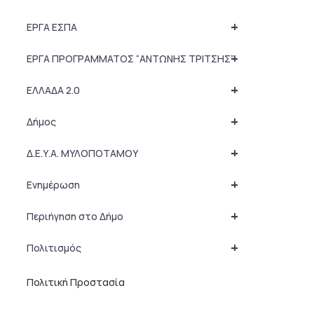
+
ΕΡΓΑ ΕΣΠΑ
+
ΕΡΓΑ ΠΡΟΓΡΑΜΜΑΤΟΣ “ΑΝΤΩΝΗΣ ΤΡΙΤΣΗΣ”
+
ΕΛΛΑΔΑ 2.0
+
Δήμος
+
Δ.Ε.Υ.Α. ΜΥΛΟΠΟΤΑΜΟΥ
+
Ενημέρωση
+
Περιήγηση στο Δήμο
+
Πολιτισμός
Πολιτική Προστασία