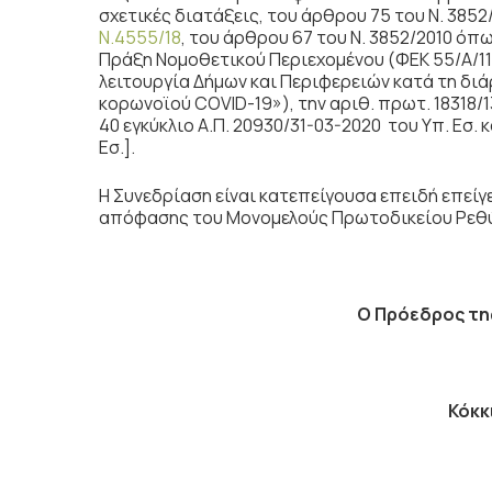
σχετικές διατάξεις, του άρθρου 75 του Ν. 38
Ν.4555/18
, του άρθρου 67 του Ν. 3852/2010 όπω
Πράξη Νομοθετικού Περιεχομένου (ΦΕΚ 55/Α/11-
λειτουργία Δήμων και Περιφερειών κατά τη δι
κορωνοϊού COVID-19»), την αριθ. πρωτ. 18318/1
40 εγκύκλιο Α.Π. 20930/31-03-2020 του Υπ. Εσ. κ
Εσ.].
Η Συνεδρίαση είναι κατεπείγουσα επειδή επείγ
απόφασης του Μονομελούς Πρωτοδικείου Ρεθ
Ο Πρόεδρος
τη
Κόκκ