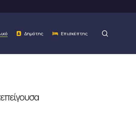
search
λικό
Δημότης
Επισκέπτης
τεπείγουσα