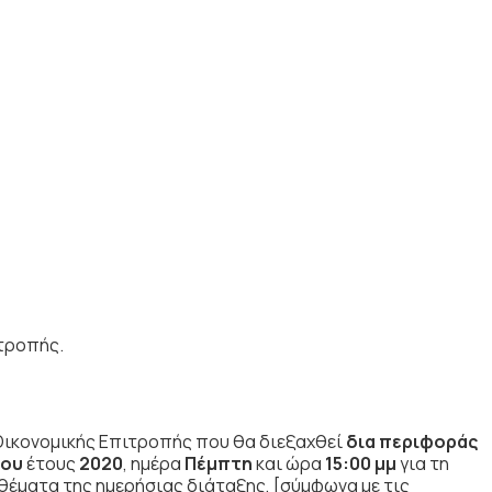
τροπής.
Οικονομικής Επιτροπής που θα διεξαχθεί
δια περιφοράς
ίου
έτους
2020
, ημέρα
Πέμπτη
και ώρα
15:00 μμ
για τη
θέματα της ημερήσιας διάταξης, [σύμφωνα με τις