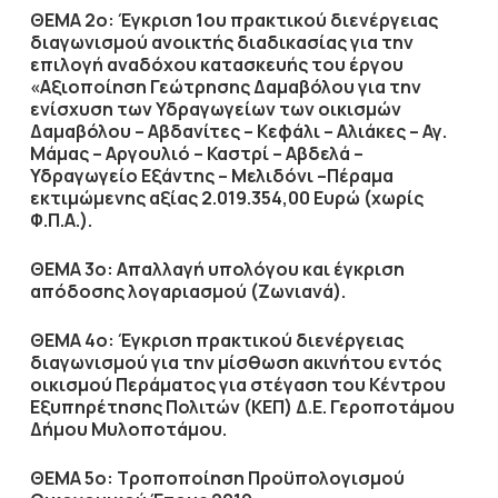
ΘΕΜΑ 2ο: Έγκριση 1ου πρακτικού διενέργειας
διαγωνισμού ανοικτής διαδικασίας για την
επιλογή αναδόχου κατασκευής του έργου
«Αξιοποίηση Γεώτρησης Δαμαβόλου για την
ενίσχυση των Υδραγωγείων των οικισμών
Δαμαβόλου – Αβδανίτες – Κεφάλι – Αλιάκες – Αγ.
Μάμας – Αργουλιό – Καστρί – Αβδελά –
Υδραγωγείο Εξάντης – Μελιδόνι –Πέραμα
εκτιμώμενης αξίας 2.019.354,00 Ευρώ (χωρίς
Φ.Π.Α.).
ΘΕΜΑ 3ο: Απαλλαγή υπολόγου και έγκριση
απόδοσης λογαριασμού (Ζωνιανά).
ΘΕΜΑ 4ο: Έγκριση πρακτικού διενέργειας
διαγωνισμού για την μίσθωση ακινήτου εντός
οικισμού Περάματος για στέγαση του Κέντρου
Εξυπηρέτησης Πολιτών (ΚΕΠ) Δ.Ε. Γεροποτάμου
Δήμου Μυλοποτάμου.
ΘΕΜΑ 5ο: Τροποποίηση Προϋπολογισμού