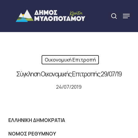
Skip
to
Menu
search
main
Close
content
Menu
Οικονομική Επιτροπή
Σύγκληση Οικονομικής Επιτροπής 29/07/19
24/07/2019
ΕΛΛΗΝΙΚΗ ΔΗΜΟΚΡΑΤΙΑ
NOMO
Σ ΡΕΘΥΜΝΟΥ