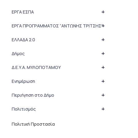
+
ΕΡΓΑ ΕΣΠΑ
+
ΕΡΓΑ ΠΡΟΓΡΑΜΜΑΤΟΣ “ΑΝΤΩΝΗΣ ΤΡΙΤΣΗΣ”
+
ΕΛΛΑΔΑ 2.0
+
Δήμος
+
Δ.Ε.Υ.Α. ΜΥΛΟΠΟΤΑΜΟΥ
+
Ενημέρωση
+
Περιήγηση στο Δήμο
+
Πολιτισμός
Πολιτική Προστασία