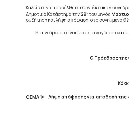
Καλείστε να προσέλθετε στην
έκτακτη
συνεδρί
Δημοτικό Κατάστημα την
29
του μηνός
Μαρτίο
η
συζήτηση
και λήψη απόφαση στο συνημμένο θέ
Η Συνεδρίαση είναι έκτακτη λόγω του κατεπ
Ο Πρόεδρος
της
Κόκκ
ΘΕΜΑ 1
:
Λήψη απόφασης για αποδοχή της
ο