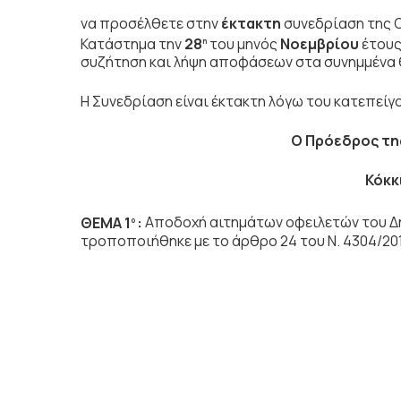
να προσέλθετε στην
έκτακτη
συνεδρίαση της Ο
Κατάστημα την
28
του μηνός
Νοεμβρίου
έτου
η
συζήτηση
και λήψη αποφάσεων στα συνημμένα 
Η Συνεδρίαση είναι έκτακτη λόγω του κατεπεί
Ο Πρόεδρος
τη
Κόκκ
ΘΕΜΑ 1
:
Αποδοχή αιτημάτων οφειλετών του Δή
ο
τροποποιήθηκε με το άρθρο 24 του Ν. 4304/20