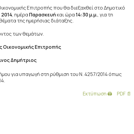
ικονομικής Επιτροπής που θα διεξαχθεί στο Δημοτικό
ς
2014
, ημέρα
Παρασκευή
και ώρα
14:30 μ.μ.
,
για τη
θέματα της ημερήσιας διάταξης.
γοντος των θεμάτων.
ς Οικονομικής Επιτροπής
ινος Δημήτριος
μου για υπαγωγή στη ρύθμιση του Ν. 4257/2014 όπως
14.
Εκτύπωση 🖨
PDF 📄