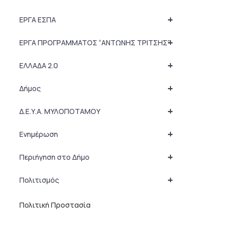
+
ΕΡΓΑ ΕΣΠΑ
+
ΕΡΓΑ ΠΡΟΓΡΑΜΜΑΤΟΣ “ΑΝΤΩΝΗΣ ΤΡΙΤΣΗΣ”
+
ΕΛΛΑΔΑ 2.0
+
Δήμος
+
Δ.Ε.Υ.Α. ΜΥΛΟΠΟΤΑΜΟΥ
+
Ενημέρωση
+
Περιήγηση στο Δήμο
+
Πολιτισμός
Πολιτική Προστασία