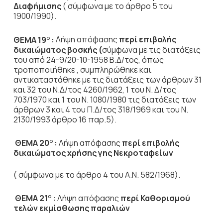
Διαφήμισης
( σύμφωνα με το άρθρο 5 του
1900/1990).
ΘΕΜΑ 19
:
Λήψη απόφασης
περί επιβολής
Ο
δικαιώματος βοσκής (
σύμφωνα με τις διατάξεις
του από 24-9/20-10-1958 Β.Δ/τος, όπως
τροποποιήθηκε , συμπληρώθηκε και
αντικαταστάθηκε με τις διατάξεις των άρθρων 31
και 32 του Ν.Δ/τος 4260/1962, 1 του Ν. Δ/τος
703/1970 και 1 του Ν. 1080/1980 τις διατάξεις των
άρθρων 3 και 4 του Π.Δ/τος 318/1969 και του Ν.
2130/1993 άρθρο 16 παρ.5).
ΘΕΜΑ 20
:
Λήψη απόφασης
περί επιβολής
Ο
δικαιώματος χρήσης γης Νεκροταφείων
( σύμφωνα με το άρθρο 4 του Α.Ν. 582/1968).
ΘΕΜΑ 21
:
Λήψη απόφασης
περί
Καθορισμού
Ο
τελών εκμίσθωσης παραλιών