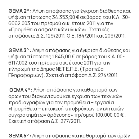
ΘΕΜΑ 2
:
Λήψη απόφασης για έγκριση διάθεσης και
Ο
ψήφιση πίστωσης 34.353,90 € σε βάρος του Κ.Α. 30-
6662.003 του πρ/σμού οικ. έτους 2011 για την
«Προμήθεια ασφαλτικών υλικών». Σχετικές
αποφάσεις Δ.Σ. 129/2011, Ο.Ε. 184/2011 και 209/2011.
ΘΕΜΑ 3
:
Λήψη απόφασης για έγκριση διάθεσης και
Ο
ψήφιση πίστωσης 1.845,00 € σε βάρος του Κ.Α. 00-
6117.002 του πρ/σμού οικ. έτους 2011 για την
πληρωμή της Δήμος ΝΕΤ Ε.Π.Ε. (Τράπεζα
Πληροφοριών). Σχετική απόφαση Δ.Σ. 274/2011.
ΘΕΜΑ 4
:
Λήψη απόφασης για καθορισμό των
Ο
όρων του διαγωνισμού και έγκριση των τεχνικών
προδιαγραφών για την προμήθεια – εργασία
«Προμήθεια – επισκευή υποβρύχιων αντλητικών
συγκροτημάτων άρδευσης» πρ/σμού 100.000,00 € .
Σχετική απόφαση Δ.Σ. 277/2011.
ΘΕΜΑ 5
:
Λήψη απόφασης για καθορισμό των όρων
Ο