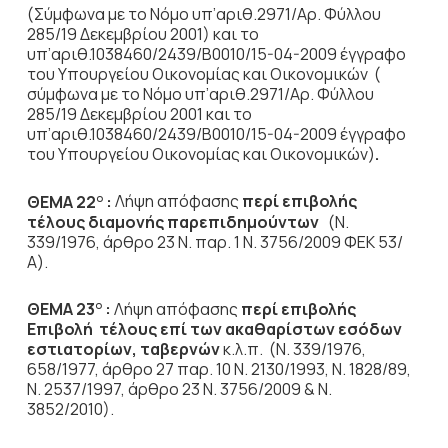
(Σύμφωνα με το Νόμο υπ’αριθ.2971/Αρ. Φύλλου
285/19 Δεκεμβρίου 2001) και το
υπ’αριθ.1038460/2439/Β0010/15-04-2009 έγγραφο
του Υπουργείου Οικονομίας και Οικονομικών (
σύμφωνα με το Νόμο υπ’αριθ.2971/Αρ. Φύλλου
285/19 Δεκεμβρίου 2001 και το
υπ’αριθ.1038460/2439/Β0010/15-04-2009 έγγραφο
του Υπουργείου Οικονομίας και Οικονομικών)
.
ΘΕΜΑ 22
:
Λήψη απόφασης
περί
επιβολής
Ο
τέλους διαμονής παρεπιδημούντων
(Ν.
339/1976, άρθρο 23 Ν. παρ. 1 Ν. 3756/2009 ΦΕΚ 53/
Α).
ΘΕΜΑ 23
:
Λήψη απόφασης
περί επιβολής
Ο
Ε
πιβολή τέλους επί των ακαθαρίστων εσόδων
εστιατορίων, ταβερνών
κ.λ.π. (Ν. 339/1976,
658/1977, άρθρο 27 παρ. 10 Ν. 2130/1993, Ν. 1828/89,
Ν. 2537/1997, άρθρο 23 Ν. 3756/2009 & Ν.
3852/2010).