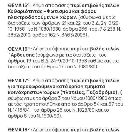
ΘΕΜΑ 15
:
Λήψη απόφασης
περί επιβολής
τελών
Ο
Καθαριότητας – Φωτισμού και φόρου
ηλεκτροδοτούμενων χώρων
.
(σύμφωνα με τις
διατάξεις των άρθρων 21 και 22 του Β.Δ. 24-9/20-
10-1958, το Ν. 1080/1980, άρθρα 266 παρ. 7 & 238 Ν.
3852/2010, άρθρο 162 Ν. 3463/2006).
ΘΕΜΑ 16
:
Λήψη απόφασης
περί επιβολής τελών
Ο
΄Αρδευσης
(σύμφωνα με τις διατάξεις του
άρθρου 19 του Β.Δ. 24-9/20-10-1958 καθώς και τις
διατάξεις του άρθρου 17 του Ν. 1080/80).
ΘΕΜΑ 17
:
Λήψη απόφασης
περί επιβολής τελών
Ο
για παραχωρούμενα κατά χρήση τμήματα
κοινόχρηστων χώρων (πλατείες, Πεζοδρόμια), (
σύμφωνα με το άρθρο 3 του Νόμου 1080/1980 όπως
αυτός τροποποιήθηκε από το άρθρο 54 και 57 του
Ν. 1416/84, το άρθρο 26 του Ν. 1828/89 και το
άρθρο 6 του Ν. 1900/90)
.
ΘΕΜΑ 18
:
Λήψη απόφασης
περί επιβολής τελών
Ο