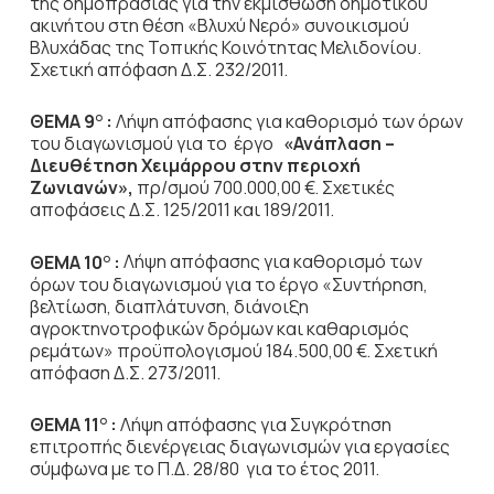
της δημοπρασίας για την εκμίσθωση δημοτικού
ακινήτου στη θέση «Βλυχύ Νερό» συνοικισμού
Βλυχάδας της Τοπικής Κοινότητας Μελιδονίου.
Σχετική απόφαση Δ.Σ. 232/2011.
ΘΕΜΑ 9
:
Λήψη απόφασης για καθορισμό των όρων
Ο
του διαγωνισμού για το έργο
«Ανάπλαση –
Διευθέτηση Χειμάρρου στην περιοχή
Ζωνιανών»,
πρ/σμού 700.000,00 €. Σχετικές
αποφάσεις Δ.Σ. 125/2011 και 189/2011.
ΘΕΜΑ 10
:
Λήψη απόφασης για καθορισμό των
Ο
όρων του διαγωνισμού για το έργο «Συντήρηση,
βελτίωση, διαπλάτυνση, διάνοιξη
αγροκτηνοτροφικών δρόμων και καθαρισμός
ρεμάτων» προϋπολογισμού 184.500,00 €. Σχετική
απόφαση Δ.Σ. 273/2011.
ΘΕΜΑ 11
:
Λήψη απόφασης για Συγκρότηση
Ο
επιτροπής διενέργειας διαγωνισμών για εργασίες
σύμφωνα με το Π.Δ. 28/80 για το έτος 2011.