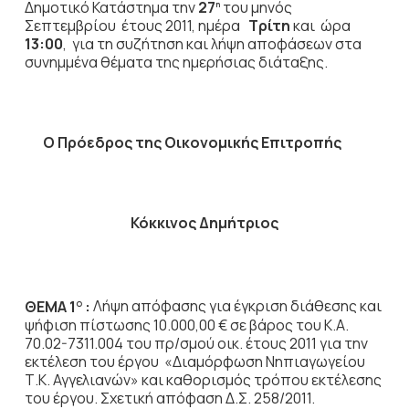
Δημοτικό Κατάστημα την
27
του μηνός
η
Σεπτεμβρίου έτους 2011, ημέρα
Τρίτη
και ώρα
13:00
,
για τη συζήτηση
και λήψη αποφάσεων στα
συνημμένα θέματα της ημερήσιας διάταξης.
Ο Πρόεδρος
της Οικονομικής Επιτροπής
Κόκκινος Δημήτριος
ΘΕΜΑ 1
:
Λήψη απόφασης για έγκριση διάθεσης και
Ο
ψήφιση πίστωσης 10.000,00 € σε βάρος του Κ.Α.
70.02-7311.004 του πρ/σμού οικ. έτους 2011 για την
εκτέλεση του έργου «Διαμόρφωση Νηπιαγωγείου
Τ.Κ. Αγγελιανών» και καθορισμός τρόπου εκτέλεσης
του έργου. Σχετική απόφαση Δ.Σ. 258/2011.