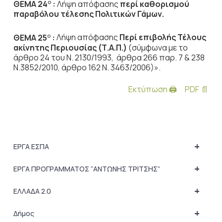
ΘΕΜΑ 24
:
Λήψη απόφασης
περί καθορισμού
Ο
παραβόλου τέλεσης Πολιτικών Γάμων.
ΘΕΜΑ 25
:
Λήψη απόφασης
Περί επιβολής Τέλους
Ο
ακίνητης Περιουσίας (Τ.Α.Π.)
(σύμφωνα με το
άρθρο 24 του Ν. 2130/1993, άρθρα 266 παρ. 7 & 238
Ν.3852/2010, άρθρο 162 Ν. 3463/2006)».
Εκτύπωση 🖨
PDF 📄
+
ΕΡΓΑ ΕΣΠΑ
+
ΕΡΓΑ ΠΡΟΓΡΑΜΜΑΤΟΣ “ΑΝΤΩΝΗΣ ΤΡΙΤΣΗΣ”
+
ΕΛΛΑΔΑ 2.0
+
Δήμος