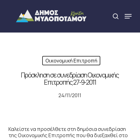
Skip
to
Menu
search
main
Close
content
Menu
Οικονομική Επιτροπή
Πρόσκληση σε συνεδρίαση Οικονομικής
Επιτροπής 27-9-2011
24/11/2011
Καλείστε να προσέλθετε στη δημόσια συνεδρίαση
της Οικονομικής Επιτροπής που θα διεξαχθεί στο