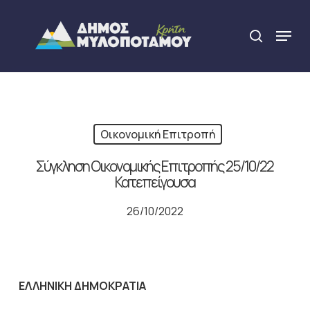
Skip
to
Menu
search
main
Close
content
Menu
Οικονομική Επιτροπή
Σύγκληση Οικονομικής Επιτροπής 25/10/22
Κατεπείγουσα
26/10/2022
ΕΛΛΗΝΙΚΗ ΔΗΜΟΚΡΑΤΙΑ