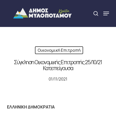
Skip
to
Menu
search
main
Close
content
Menu
Οικονομική Επιτροπή
Σύγκληση Οικονομικής Επιτροπής 25/10/21
Κατεπείγουσα
01/11/2021
ΕΛΛΗΝΙΚΗ ΔΗΜΟΚΡΑΤΙΑ