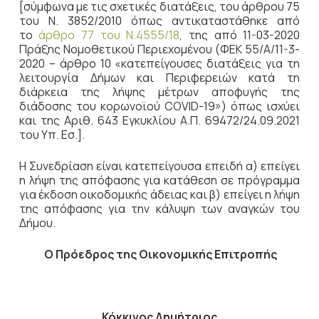
[σύμφωνα με τις σχετικές διατάξεις, του άρθρου 75
του Ν. 3852/2010 όπως αντικαταστάθηκε από
το
άρθρο 77 του Ν.4555/18
, της από 11-03-2020
Πράξης Νομοθετικού Περιεχομένου (ΦΕΚ 55/Α/11-3-
2020 – άρθρο 10 «κατεπείγουσες διατάξεις για τη
λειτουργία Δήμων και Περιφερειών κατά τη
διάρκεια της λήψης μέτρων αποφυγής της
διάδοσης του κορωνοϊού COVID-19») όπως ισχύει
και της Αριθ. 643 Εγκυκλίου Α.Π. 69472/24.09.2021
του Υπ. Εσ.].
Η Συνεδρίαση είναι κατεπείγουσα επειδή α) επείγει
η λήψη της απόφασης για κατάθεση σε πρόγραμμα
για έκδοση οικοδομικής άδειας και β) επείγει η λήψη
της απόφασης για την κάλυψη των αναγκών του
Δήμου.
Ο Πρόεδρος
της Οικονομικής Επιτροπής
Κόκκινος Δημήτριος