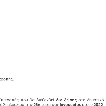
τροπής.
 Επιτροπής που θα διεξαχθεί
δια ζώσης
στο Δημοτικό
ύ Συμβουλίου) την
25η
του μηνός
Ιανουαρίου
έτους
2022
,