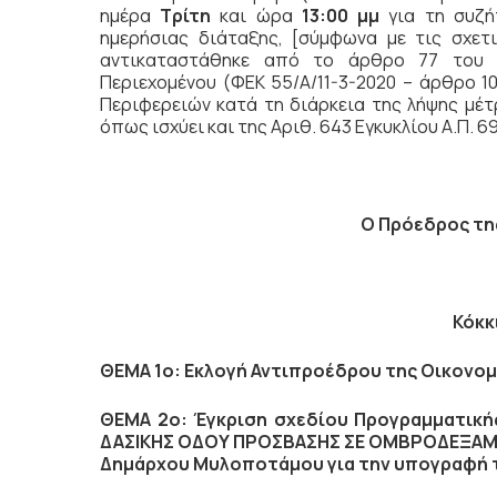
ημέρα
Τρίτη
και ώρα
13:00 μμ
για τη συζ
ημερήσιας διάταξης, [σύμφωνα με τις σχετ
αντικαταστάθηκε από το άρθρο 77 του Ν
Περιεχομένου (ΦΕΚ 55/Α/11-3-2020 – άρθρο 10
Περιφερειών κατά τη διάρκεια της λήψης μέ
όπως ισχύει και της Αριθ. 643 Εγκυκλίου Α.Π. 69
Ο Πρόεδρος
τη
Κόκκ
ΘΕΜΑ 1ο: Εκλογή Αντιπροέδρου της Οικονομ
ΘΕΜΑ 2ο: Έγκριση σχεδίου Προγραμματικής
ΔΑΣΙΚΗΣ ΟΔΟΥ ΠΡΟΣΒΑΣΗΣ ΣΕ ΟΜΒΡΟΔΕΞΑΜΕΝ
Δημάρχου Μυλοποτάμου για την υπογραφή 