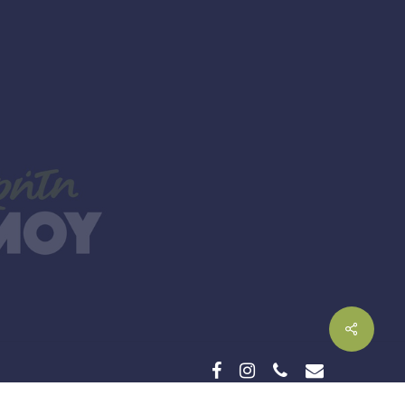
facebook
instagram
phone
email