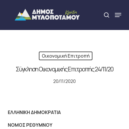
Skip
to
Menu
search
main
Close
content
Menu
Οικονομική Επιτροπή
Σύγκληση Οικονομικής Επιτροπής 24/11/20
20/11/2020
ΕΛΛΗΝΙΚΗ ΔΗΜΟΚΡΑΤΙΑ
NOMO
Σ ΡΕΘΥΜΝΟΥ