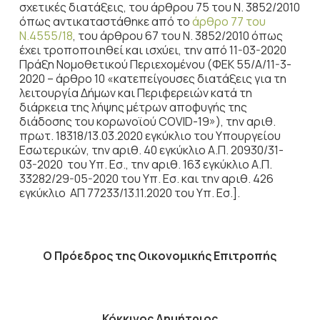
σχετικές διατάξεις, του άρθρου 75 του Ν. 3852/2010
όπως αντικαταστάθηκε από το
άρθρο 77 του
Ν.4555/18
, του άρθρου 67 του Ν. 3852/2010 όπως
έχει τροποποιηθεί και ισχύει, την από 11-03-2020
Πράξη Νομοθετικού Περιεχομένου (ΦΕΚ 55/Α/11-3-
2020 – άρθρο 10 «κατεπείγουσες διατάξεις για τη
λειτουργία Δήμων και Περιφερειών κατά τη
διάρκεια της λήψης μέτρων αποφυγής της
διάδοσης του κορωνοϊού COVID-19»), την αριθ.
πρωτ. 18318/13.03.2020 εγκύκλιο του Υπουργείου
Εσωτερικών, την αριθ. 40 εγκύκλιο Α.Π. 20930/31-
03-2020 του Υπ. Εσ., την αριθ. 163 εγκύκλιο Α.Π.
33282/29-05-2020 του Υπ. Εσ. και την αριθ. 426
εγκύκλιο ΑΠ 77233/13.11.2020 του Υπ. Εσ.].
Ο Πρόεδρος
της Οικονομικής Επιτροπής
Κόκκινος Δημήτριος