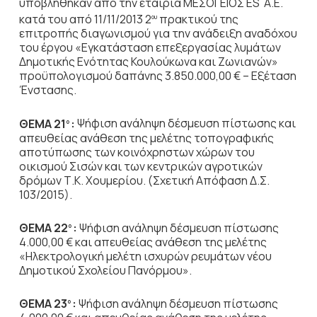
υποβλήθηκαν από την εταιρία ΜΕΣΟΓΕΙΟΣ ES Α.Ε.
κατά του από 11/11/2013 2
πρακτικού της
ου
επιτροπής διαγωνισμού για την ανάδειξη αναδόχου
του έργου «Εγκατάσταση επεξεργασίας λυμάτων
Δημοτικής Ενότητας Κουλούκωνα και Ζωνιανών»
προϋπολογισμού δαπάνης 3.850.000,00 € – Εξέταση
Ένστασης.
ΘΕΜΑ 21
:
Ψήφιση ανάληψη δέσμευση πίστωσης και
ο
απευθείας
ανάθεση της μελέτης τοπογραφικής
αποτύπωσης των κοινόχρηστων χώρων του
οικισμού Σισών και των κεντρικών αγροτικών
δρόμων Τ.Κ. Χουμερίου. (Σχετική Απόφαση Δ.Σ.
103/2015).
ΘΕΜΑ 22
:
Ψήφιση ανάληψη δέσμευση πίστωσης
ο
4.000,00 € και απευθείας
ανάθεση της μελέτης
«Ηλεκτρολογική μελέτη ισχυρών ρευμάτων νέου
Δημοτικού Σχολείου Πανόρμου».
ΘΕΜΑ 23
:
Ψήφιση ανάληψη δέσμευση πίστωσης
ο