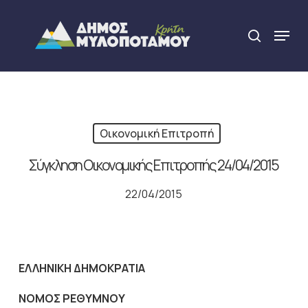
Skip
to
Menu
search
main
Close
content
Menu
Οικονομική Επιτροπή
Σύγκληση Οικονομικής Επιτροπής 24/04/2015
22/04/2015
ΕΛΛΗΝΙΚΗ ΔΗΜΟΚΡΑΤΙΑ
NOMO
Σ ΡΕΘΥΜΝΟΥ