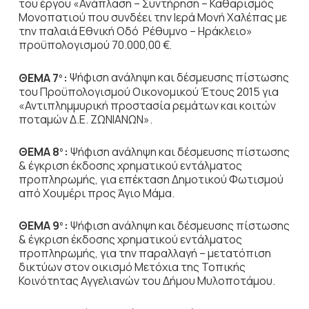
του έργου «Ανάπλαση – Συντήρηση – Καθαρισμός
Μονοπατιού που συνδέει την Ιερά Μονή Χαλέπας με
την παλαιά Εθνική Οδό Ρέθυμνο – Ηράκλειο»
προϋπολογισμού 70.000,00 €.
ΘΕΜΑ 7
:
Ψήφιση ανάληψη και δέσμευσης πίστωσης
ο
του Προϋπολογισμού Οικονομικού Έτους 2015 για
«Αντιπλημμυρική προστασία ρεμάτων και κοιτών
ποταμών Δ.Ε. ΖΩΝΙΑΝΩΝ».
ΘΕΜΑ 8
:
Ψήφιση ανάληψη και δέσμευσης πίστωσης
ο
& έγκριση έκδοσης χρηματικού εντάλματος
προπληρωμής, για επέκταση Δημοτικού Φωτισμού
από Χουμέρι προς Άγιο Μάμα.
ΘΕΜΑ 9
:
Ψήφιση ανάληψη και δέσμευσης πίστωσης
ο
& έγκριση έκδοσης χρηματικού εντάλματος
προπληρωμής, για την παραλλαγή – μετατόπιση
δικτύων στον οικισμό Μετόχια της Τοπικής
Κοινότητας Αγγελιανών του Δήμου Μυλοποτάμου.