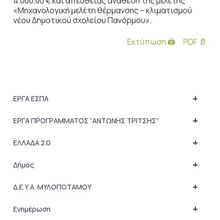
4.000,00 € και απευθείας
ανάθεση της μελέτης
«Μηχανολογική μελέτη θέρμανσης – κλιματισμού
νέου Δημοτικού σχολείου Πανόρμου».
Εκτύπωση 🖨
PDF 📄
+
ΕΡΓΑ ΕΣΠΑ
+
ΕΡΓΑ ΠΡΟΓΡΑΜΜΑΤΟΣ “ΑΝΤΩΝΗΣ ΤΡΙΤΣΗΣ”
+
ΕΛΛΑΔΑ 2.0
+
Δήμος
+
Δ.Ε.Υ.Α. ΜΥΛΟΠΟΤΑΜΟΥ
+
Ενημέρωση