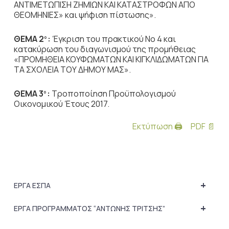
ΑΝΤΙΜΕΤΩΠΙΣΗ ΖΗΜΙΩΝ ΚΑΙ ΚΑΤΑΣΤΡΟΦΩΝ ΑΠΟ
ΘΕΟΜΗΝΙΕΣ» και ψήφιση πίστωσης».
ΘΕΜΑ 2
:
Έγκριση του πρακτικού Νο 4 και
ο
κατακύρωση του διαγωνισμού της προμήθειας
«ΠΡΟΜΗΘΕΙΑ ΚΟΥΦΩΜΑΤΩΝ ΚΑΙ ΚΙΓΚΛΙΔΩΜΑΤΩΝ ΓΙΑ
ΤΑ ΣΧΟΛΕΙΑ ΤΟΥ ΔΗΜΟΥ ΜΑΣ».
ΘΕΜΑ 3
:
Τροποποίηση Προϋπολογισμού
ο
Οικονομικού Έτους 2017.
Εκτύπωση 🖨
PDF 📄
+
ΕΡΓΑ ΕΣΠΑ
+
ΕΡΓΑ ΠΡΟΓΡΑΜΜΑΤΟΣ “ΑΝΤΩΝΗΣ ΤΡΙΤΣΗΣ”