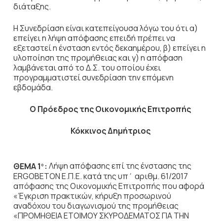
διάταξης.
Η Συνεδρίαση είναι κατεπείγουσα λόγω του ότι α)
επείγει η λήψη απόφασης επειδή πρέπει να
εξεταστεί η ένσταση εντός δεκαημέρου, β) επείγει η
υλοποίηση της προμήθειας και γ) η απόφαση
λαμβάνεται από το Δ.Σ. του οποίου έχει
προγραμματιστεί συνεδρίαση την επόμενη
εβδομάδα.
Ο Πρόεδρος
της Οικονομικής Επιτροπής
Κόκκινος Δημήτριος
ΘΕΜΑ 1
:
Λήψη απόφασης επί της ένστασης της
ο
ERGOBETON Ε.Π.Ε. κατά της υπ΄ αριθμ. 61/2017
απόφασης της Οικονομικής Επιτροπής που αφορά
«Έγκριση πρακτικών, κήρυξη προσωρινού
αναδόχου του διαγωνισμού της προμήθειας
«ΠΡΟΜΗΘΕΙΑ ΕΤΟΙΜΟΥ ΣΚΥΡΟΔΕΜΑΤΟΣ ΓΙΑ ΤΗΝ