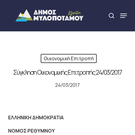
Skip
to
Menu
search
main
Close
content
Menu
Οικονομική Επιτροπή
Σύγκληση Οικονομικής Επιτροπής 24/03/2017
24/03/2017
ΕΛΛΗΝΙΚΗ ΔΗΜΟΚΡΑΤΙΑ
NOMO
Σ ΡΕΘΥΜΝΟΥ