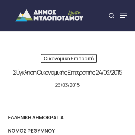
Skip
to
Menu
search
main
Close
content
Menu
Οικονομική Επιτροπή
Σύγκληση Οικονομικής Επιτροπής 24/03/2015
23/03/2015
ΕΛΛΗΝΙΚΗ ΔΗΜΟΚΡΑΤΙΑ
NOMO
Σ ΡΕΘΥΜΝΟΥ