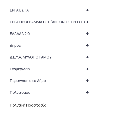
+
ΕΡΓΑ ΕΣΠΑ
+
ΕΡΓΑ ΠΡΟΓΡΑΜΜΑΤΟΣ “ΑΝΤΩΝΗΣ ΤΡΙΤΣΗΣ”
+
ΕΛΛΑΔΑ 2.0
+
Δήμος
+
Δ.Ε.Υ.Α. ΜΥΛΟΠΟΤΑΜΟΥ
+
Ενημέρωση
+
Περιήγηση στο Δήμο
+
Πολιτισμός
Πολιτική Προστασία