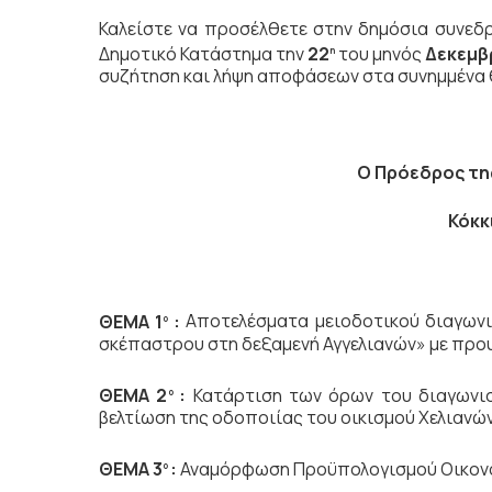
Καλείστε να προσέλθετε στην δημόσια συνεδ
Δημοτικό Κατάστημα την
22
του μηνός
Δεκεμβ
η
συζήτηση
και λήψη αποφάσεων στα συνημμένα 
Ο Πρόεδρος
τη
Κόκκ
ΘΕΜΑ 1
:
Αποτελέσματα μειοδοτικού διαγωνι
ο
σκέπαστρου στη δεξαμενή Αγγελιανών» με πρου
ΘΕΜΑ 2
:
Κατάρτιση των όρων του διαγωνι
ο
βελτίωση της οδοποιίας του οικισμού Χελιαν
ΘΕΜΑ 3
:
Αναμόρφωση Προϋπολογισμού Οικονομ
ο