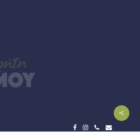
facebook
instagram
phone
email