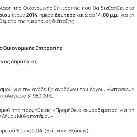
ρίαση της Οικονομικής Επιτροπής που θα διεξαχθεί στο
ρίου
έτους
2014
, ημέρα
Δευτέρα
και ώρα
14:00 μ.μ.
,
για τη
θέματα της ημερήσιας διάταξης.
ς Οικονομικής Επιτροπής
ινος Δημήτριος
σμού για την ανάδειξη αναδόχου του έργου: «Κατασκευή
πολογισμό 31.980,00 €.
σμού της προμήθειας «Προμήθεια σκυροδέματος για τη
ών Δήμου Μυλοποτάμου».
ικού Έτους 2014. (Ενίσχυση Εξόδων).