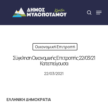
Skip
to
Menu
search
main
Close
content
Menu
Οικονομική Επιτροπή
Σύγκληση Οικονομικής Επιτροπής 22/03/21
Κατεπείγουσα
22/03/2021
ΕΛΛΗΝΙΚΗ ΔΗΜΟΚΡΑΤΙΑ