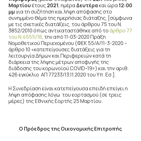
Μαρτίου
έτους
2021
, ημέρα
Δευτέρα
και ώρα
12:00
μμ
για τη συζήτηση
και λήψη απόφασης στο
συνημμένο θέμα της ημερήσιας διάταξης, [σύμφωνα
με τις σχετικές διατάξεις, του άρθρου 75 του Ν.
3852/2010 όπως αντικαταστάθηκε από το
άρθρο 77
του Ν.4555/18
, την από 11-03-2020 Πράξη
Νομοθετικού Περιεχομένου (ΦΕΚ 55/Α/11-3-2020 –
άρθρο 10 «κατεπείγουσες διατάξεις για τη
λειτουργία Δήμων και Περιφερειών κατά τη
διάρκεια της λήψης μέτρων αποφυγής της
διάδοσης του κορωνοϊού COVID-19») και την αριθ.
426 εγκύκλιο ΑΠ 77233/13.11.2020 του Υπ. Εσ.].
Η Συνεδρίαση είναι κατεπείγουσα επειδή επείγει η
λήψη απόφασης λόγω του εορτασμού (σε τρεις
μέρες) της Εθνικής Εορτής 25 Μαρτίου.
Ο Πρόεδρος
της Οικονομικής Επιτροπής