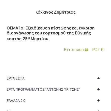
Κόκκινος Δημήτριος
ΘΕΜΑ 1ο: Εξειδίκευση πίστωσης και έγκριση
διοργάνωσης του εορτασμού της Εθνικής
εορτής 25
Μαρτίου.
ης
Εκτύπωση 🖨
PDF 📄
+
ΕΡΓΑ ΕΣΠΑ
+
ΕΡΓΑ ΠΡΟΓΡΑΜΜΑΤΟΣ “ΑΝΤΩΝΗΣ ΤΡΙΤΣΗΣ”
+
ΕΛΛΑΔΑ 2.0