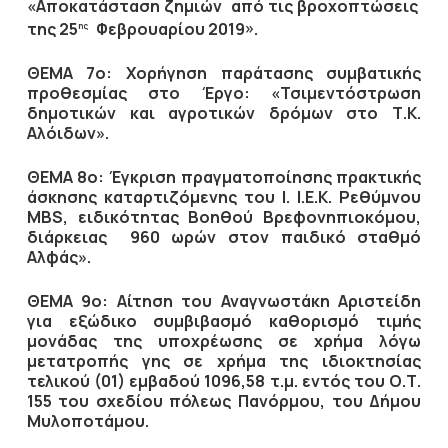
«Αποκατάσταση ζημιών από τις βροχοπτώσεις
της 25
Φεβρουαρίου 2019».
ης
ΘΕΜΑ 7ο: Χορήγηση παράτασης συμβατικής
προθεσμίας στο Έργο: «Τσιμεντόστρωση
δημοτικών και αγροτικών δρόμων στο Τ.Κ.
Αλόιδων».
ΘΕΜΑ 8ο: Έγκριση πραγματοποίησης πρακτικής
άσκησης καταρτιζόμενης του Ι. Ι.Ε.Κ. Ρεθύμνου
MBS
, ειδικότητας Βοηθού Βρεφονηπιοκόμου,
διάρκειας 960 ωρών στον παιδικό σταθμό
Αλφάς».
ΘΕΜΑ 9ο: Αίτηση του Αναγνωστάκη Αριστείδη
για εξώδικο συμβιβασμό καθορισμό τιμής
μονάδας της υποχρέωσης σε χρήμα λόγω
μετατροπής γης σε χρήμα της ιδιοκτησίας
τελικού (01) εμβαδού 1096,58 τ.μ. εντός του Ο.Τ.
155 του σχεδίου πόλεως Πανόρμου, του Δήμου
Μυλοποτάμου.