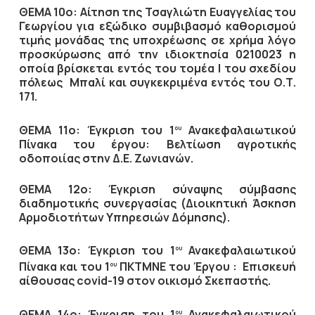
ΘΕΜΑ 10ο: Αίτηση της Τσαγλιώτη Ευαγγελίας του
Γεωργίου για εξώδικο συμβιβασμό καθορισμού
τιμής μονάδας της υποχρέωσης σε χρήμα λόγο
προσκύρωσης από την ιδιοκτησία 0210023 η
οποία βρίσκεται εντός του τομέα Ι του σχεδίου
πόλεως Μπαλί και συγκεκριμένα εντός του Ο.Τ.
171.
ΘΕΜΑ 11ο: Έγκριση του 1
Ανακεφαλαιωτικού
ου
Πίνακα του έργου: Βελτίωση αγροτικής
οδοποιίας στην Δ.Ε. Ζωνιανών.
ΘΕΜΑ 12ο: Έγκριση σύναψης σύμβασης
διαδημοτικής συνεργασίας (Διοικητική Άσκηση
Αρμοδιοτήτων Υπηρεσιών Δόμησης).
ΘΕΜΑ 13ο: Έγκριση του 1
Ανακεφαλαιωτικού
ου
Πίνακα και του 1
ΠΚΤΜΝΕ του Έργου : Επισκευή
ου
αίθουσας covid-19 στον οικισμό Σκεπαστής.
ΘΕΜΑ 14ο: Έγκριση του 1
Ανακεφαλαιωτικού
ου