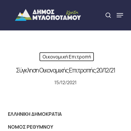
Skip
to
Menu
search
main
Close
content
Menu
Οικονομική Επιτροπή
Σύγκληση Οικονομικής Επιτροπής 20/12/21
15/12/2021
ΕΛΛΗΝΙΚΗ ΔΗΜΟΚΡΑΤΙΑ
NOMO
Σ ΡΕΘΥΜΝΟΥ