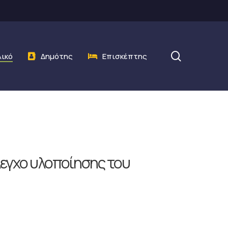
search
λικό
Δημότης
Επισκέπτης
λεγχο υλοποίησης του