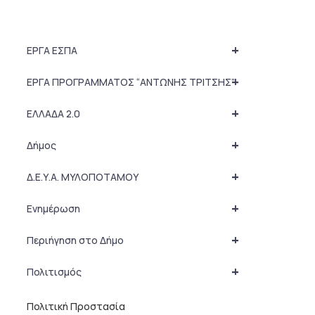
+
ΕΡΓΑ ΕΣΠΑ
+
ΕΡΓΑ ΠΡΟΓΡΑΜΜΑΤΟΣ “ΑΝΤΩΝΗΣ ΤΡΙΤΣΗΣ”
+
ΕΛΛΑΔΑ 2.0
+
Δήμος
+
Δ.Ε.Υ.Α. ΜΥΛΟΠΟΤΑΜΟΥ
+
Ενημέρωση
+
Περιήγηση στο Δήμο
+
Πολιτισμός
Πολιτική Προστασία