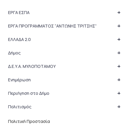
+
ΕΡΓΑ ΕΣΠΑ
+
ΕΡΓΑ ΠΡΟΓΡΑΜΜΑΤΟΣ “ΑΝΤΩΝΗΣ ΤΡΙΤΣΗΣ”
+
ΕΛΛΑΔΑ 2.0
+
Δήμος
+
Δ.Ε.Υ.Α. ΜΥΛΟΠΟΤΑΜΟΥ
+
Ενημέρωση
+
Περιήγηση στο Δήμο
+
Πολιτισμός
Πολιτική Προστασία