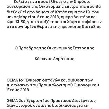
Καλείστε να προσέλθετε στην δημόσια
συνεδρίαση της Οικονομικής Επιτροπής που θα
διεξαχθεί στο Δημοτικό Κατάστημα την
19
του
η
μηνός
Μαρτίου
έτους
2018
, ημέρα
Δευτέρα
και
ώρα
13:30
,
για τη συζήτηση
και λήψη αποφάσεων
στα συνημμένα θέματα της ημερήσιας διάταξης.
Ο Πρόεδρος
της Οικονομικής Επιτροπής
Κόκκινος Δημήτριος
ΘΕΜΑ 1ο: Έγκριση δαπανών και διάθεση των
πιστώσεων του Προϋπολογισμού Οικονομικού
Έτους 2018.
ΘΕΜΑ 2ο: Έγκριση 1ου Πρακτικού Διενέργειας
διαγωνισμού ανοικτής διαδικασίας για τη