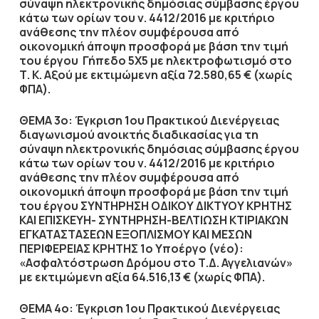
σύναψη ηλεκτρονικής δημόσιας σύμβασης έργου
κάτω των ορίων του ν. 4412/2016 με κριτήριο
ανάθεσης την πλέον συμφέρουσα από
οικονομική άποψη προσφορά με βάση την τιμή
του έργου
Γήπεδο 5Χ5 με ηλεκτροφωτισμό στο
Τ. Κ. Αξού με εκτιμώμενη αξία 72.580,65 € (χωρίς
ΦΠΑ).
ΘΕΜΑ 3ο: Έγκριση 1ου Πρακτικού
Διενέργειας
διαγωνισμού ανοικτής διαδικασίας για τη
σύναψη ηλεκτρονικής δημόσιας σύμβασης έργου
κάτω των ορίων του ν. 4412/2016 με κριτήριο
ανάθεσης την πλέον συμφέρουσα από
οικονομική άποψη προσφορά με βάση την τιμή
του έργου ΣΥΝΤΗΡΗΣΗ ΟΔΙΚΟΥ ΔΙΚΤΥΟΥ ΚΡΗΤΗΣ
ΚΑΙ ΕΠΙΣΚΕΥΗ- ΣΥΝΤΗΡΗΣΗ-ΒΕΛΤΙΩΣΗ ΚΤΙΡΙΑΚΩΝ
ΕΓΚΑΤΑΣΤΑΣΕΩΝ ΕΞΟΠΛΙΣΜΟΥ ΚΑΙ ΜΕΣΩΝ
ΠΕΡΙΦΕΡΕΙΑΣ ΚΡΗΤΗΣ 1ο Υποέργο (νέο):
«Ασφαλτόστρωση Δρόμου στο Τ.Δ. Αγγελιανών»
με εκτιμώμενη αξία 64.516,13 € (χωρίς ΦΠΑ)
.
ΘΕΜΑ 4ο: Έγκριση 1ου Πρακτικού
Διενέργειας